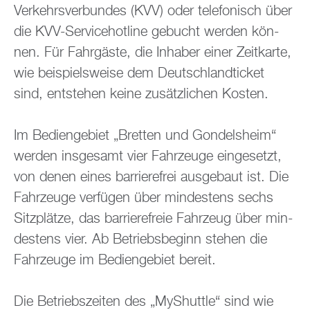
Ver­kehrs­ver­bun­des (KVV) oder te­le­fo­nisch über
die KVV-Ser­vice­hot­line ge­bucht wer­den kön­
nen. Für Fahr­gäs­te, die In­ha­ber einer Zeit­kar­te,
wie bei­spiels­wei­se dem Deutsch­land­ti­cket
sind, ent­ste­hen keine zu­sätz­li­chen Kos­ten.
Im Be­dien­ge­biet „Brett­en und Gon­dels­heim“
wer­den ins­ge­samt vier Fahr­zeu­ge ein­ge­setzt,
von denen eines bar­rie­re­frei aus­ge­baut ist. Die
Fahr­zeu­ge ver­fü­gen über min­des­tens sechs
Sitz­plät­ze, das bar­rie­re­freie Fahr­zeug über min­
des­tens vier. Ab Be­triebs­be­ginn ste­hen die
Fahr­zeu­ge im Be­dien­ge­biet be­reit.
Die Be­triebs­zei­ten des „MyS­hut­tle“ sind wie