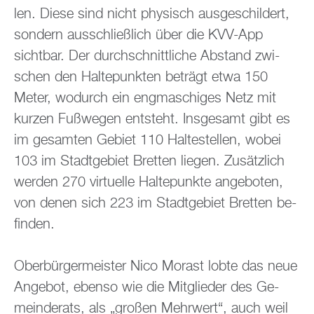
len. Diese sind nicht phy­sisch aus­ge­schil­dert,
son­dern aus­schlie­ß­lich über die KVV-App
sicht­bar. Der durch­schnitt­li­che Ab­stand zwi­
schen den Hal­te­punk­ten be­trägt etwa 150
Meter, wo­durch ein eng­ma­schi­ges Netz mit
kur­zen Fuß­we­gen ent­steht. Ins­ge­samt gibt es
im ge­sam­ten Ge­biet 110 Hal­te­stel­len, wobei
103 im Stadt­ge­biet Brett­en lie­gen. Zu­sätz­lich
wer­den 270 vir­tu­el­le Hal­te­punk­te an­ge­bo­ten,
von denen sich 223 im Stadt­ge­biet Brett­en be­
fin­den.
Ober­bür­ger­meis­ter Nico Mo­rast lobte das neue
An­ge­bot, eben­so wie die Mit­glie­der des Ge­
mein­de­rats, als „gro­ßen Mehr­wert“, auch weil