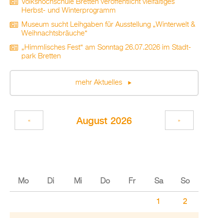
Volks­hoch­schu­le Brett­en ver­öf­fent­licht viel­fäl­ti­ges
Herbst- und Win­ter­pro­gramm
Mu­se­um sucht Leih­ga­ben für Aus­stel­lung „Win­ter­welt &
Weih­nachts­bräu­che“
„Himm­li­sches Fest“ am Sonn­tag 26.07.2026 im Stadt­
park Brett­en
mehr Ak­tu­el­les
Au­gust 2026
«
»
Mo
Di
Mi
Do
Fr
Sa
So
1
2