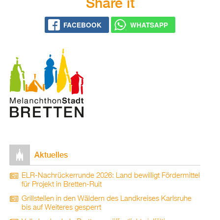
Share it
FACE­BOOK
WHATS­APP
Ak­tu­el­les
ELR-Nach­rü­ck­er­run­de 2026: Land be­wil­ligt För­der­mit­tel
für Pro­jekt in Brett­en-Ruit
Grill­stel­len in den Wäl­dern des Land­krei­ses Karls­ru­he
bis auf Wei­te­res ge­sperrt