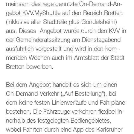
mein­sam das rege ge­nutz­te On-De­mand-An­
ge­bot KVV.​MyShuttle auf den Be­reich Brett­en
(in­klu­si­ve aller Stadt­tei­le plus Gon­dels­heim)
aus. Die­ses An­ge­bot wurde durch den KVV in
der Ge­mein­de­rats­sit­zung am Diens­tag­abend
aus­führ­lich vor­ge­stellt und wird in den kom­
men­den Wo­chen auch im Amts­blatt der Stadt
Brett­en be­wor­ben.
Bei dem An­ge­bot han­delt es sich um einen
On-De­mand-Ver­kehr („Auf Be­stel­lung“), bei
dem keine fes­ten Li­ni­en­ver­läu­fe und Fahr­plä­ne
be­stehen. Die Fahr­zeu­ge ver­keh­ren fle­xi­bel in­
ner­halb des fest­ge­leg­ten Be­dien­ge­bie­tes,
wobei Fahr­ten durch eine App des Karls­ru­her