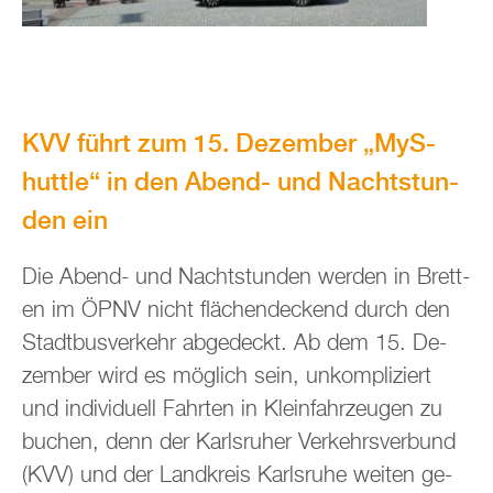
KVV führt zum 15. De­zem­ber „MyS­
hut­tle“ in den Abend- und Nacht­stun­
den ein
Die Abend- und Nacht­stun­den wer­den in Brett­
en im ÖPNV nicht flä­chen­de­ckend durch den
Stadt­bus­ver­kehr ab­ge­deckt. Ab dem 15. De­
zem­ber wird es mög­lich sein, un­kom­pli­ziert
und in­di­vi­du­ell Fahr­ten in Klein­fahr­zeu­gen zu
bu­chen, denn der Karls­ru­her Ver­kehrs­ver­bund
(KVV) und der Land­kreis Karls­ru­he wei­ten ge­