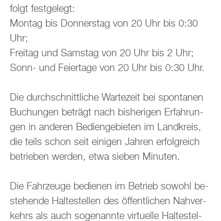
folgt fest­ge­legt:
Mon­tag bis Don­ners­tag von 20 Uhr bis 0:30
Uhr;
Frei­tag und Sams­tag von 20 Uhr bis 2 Uhr;
Sonn- und Fei­er­ta­ge von 20 Uhr bis 0:30 Uhr.
Die durch­schnitt­li­che War­te­zeit bei spon­ta­nen
Bu­chun­gen be­trägt nach bis­he­ri­gen Er­fah­run­
gen in an­de­ren Be­dien­ge­bie­ten im Land­kreis,
die teils schon seit ei­ni­gen Jah­ren er­folg­reich
be­trie­ben wer­den, etwa sie­ben Mi­nu­ten.
Die Fahr­zeu­ge be­die­nen im Be­trieb so­wohl be­
stehen­de Hal­te­stel­len des öf­fent­li­chen Nah­ver­
kehrs als auch so­ge­nann­te vir­tu­el­le Hal­te­stel­