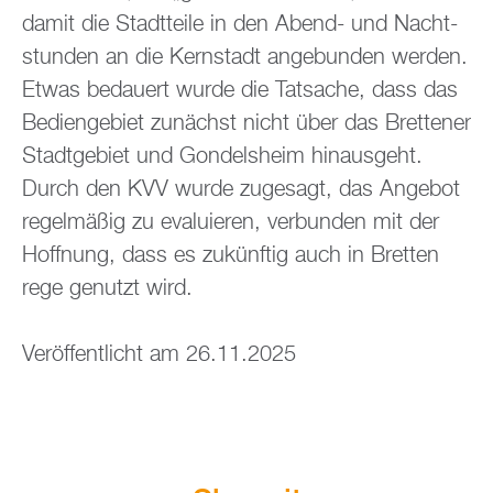
damit die Stadt­tei­le in den Abend- und Nacht­
stun­den an die Kern­stadt an­ge­bun­den wer­den.
Etwas be­dau­ert wurde die Tat­sa­che, dass das
Be­dien­ge­biet zu­nächst nicht über das Brettener
Stadt­ge­biet und Gon­dels­heim hin­aus­geht.
Durch den KVV wurde zu­ge­sagt, das An­ge­bot
re­gel­mä­ßig zu eva­lu­ie­ren, ver­bun­den mit der
Hoff­nung, dass es zu­künf­tig auch in Brett­en
rege ge­nutzt wird.
Ver­öf­fent­licht am 26.11.2025