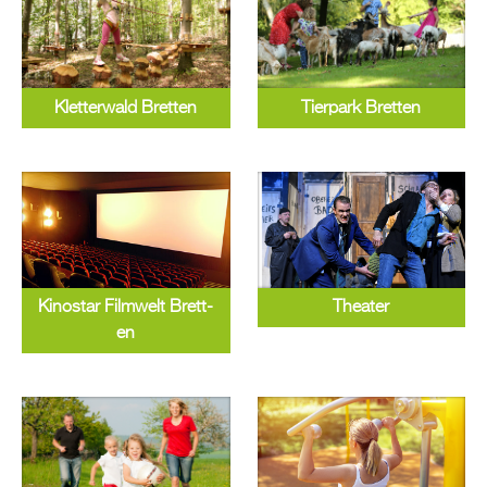
Klet­ter­wald Brett­en
Tier­park Brett­en
Ki­no­star Film­welt Brett­
Thea­ter
en