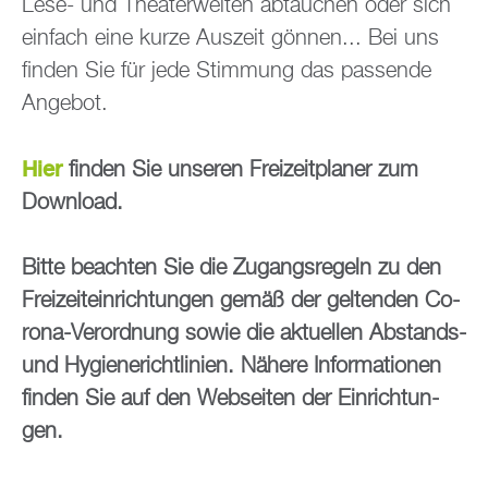
Lese- und Thea­ter­wel­ten ab­tau­chen oder sich
ein­fach eine kurze Aus­zeit gön­nen... Bei uns
fin­den Sie für jede Stim­mung das pas­sen­de
An­ge­bot.
Hier
fin­den Sie un­se­ren Frei­zeit­pla­ner zum
Down­load.
Bitte be­ach­ten Sie die Zu­gangs­re­geln zu den
Frei­zeit­ein­rich­tun­gen gemäß der gel­ten­den Co­
ro­na-Ver­ord­nung sowie die ak­tu­el­len Ab­stands-
und Hy­gie­ne­richt­li­ni­en. Nä­he­re In­for­ma­tio­nen
fin­den Sie auf den Web­sei­ten der Ein­rich­tun­
gen.