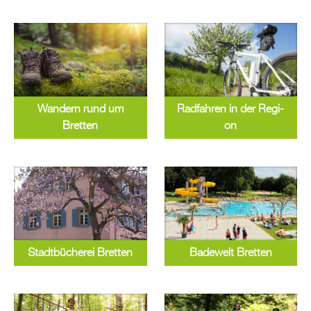
Wan­dern rund um
Rad­fah­ren in der Re­gi­
Brett­en
on
Ba­de­welt Brett­en
Stadt­bü­che­rei Brett­en