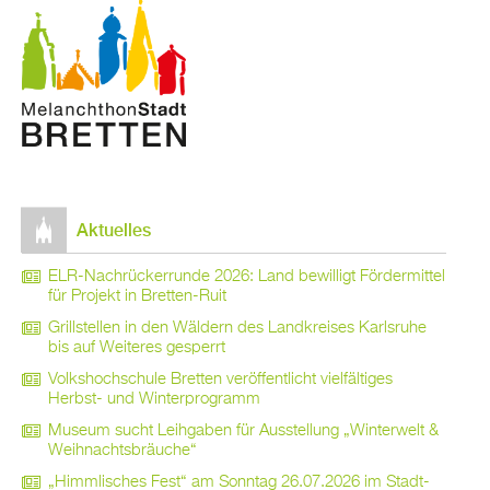
Ak­tu­el­les
ELR-Nach­rü­ck­er­run­de 2026: Land be­wil­ligt För­der­mit­tel
für Pro­jekt in Brett­en-Ruit
Grill­stel­len in den Wäl­dern des Land­krei­ses Karls­ru­he
bis auf Wei­te­res ge­sperrt
Volks­hoch­schu­le Brett­en ver­öf­fent­licht viel­fäl­ti­ges
Herbst- und Win­ter­pro­gramm
Mu­se­um sucht Leih­ga­ben für Aus­stel­lung „Win­ter­welt &
Weih­nachts­bräu­che“
„Himm­li­sches Fest“ am Sonn­tag 26.07.2026 im Stadt­