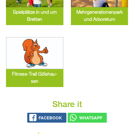
Spiel­plät­ze in und um
Mehr­ge­ne­ra­tio­nen­park
Brett­en
und Ar­bo­re­tum
Fit­ness-Trail Göls­hau­
sen
Share it
FACE­BOOK
WHATS­APP