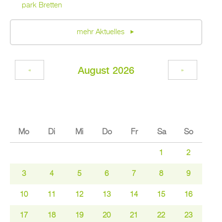
park Brett­en
mehr Ak­tu­el­les
Au­gust 2026
«
»
Mo
Di
Mi
Do
Fr
Sa
So
1
2
3
4
5
6
7
8
9
10
11
12
13
14
15
16
17
18
19
20
21
22
23