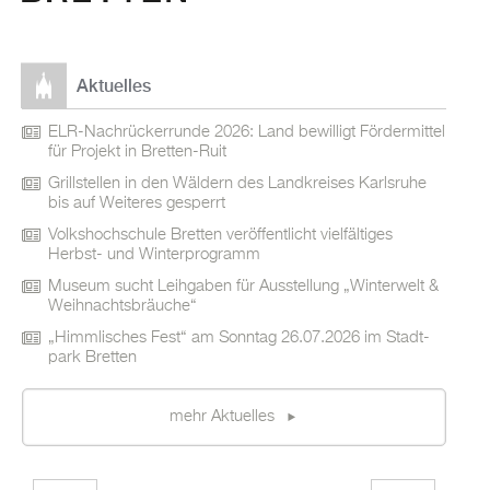
Ak­tu­el­les
ELR-Nach­rü­ck­er­run­de 2026: Land be­wil­ligt För­der­mit­tel
für Pro­jekt in Brett­en-Ruit
Grill­stel­len in den Wäl­dern des Land­krei­ses Karls­ru­he
bis auf Wei­te­res ge­sperrt
Volks­hoch­schu­le Brett­en ver­öf­fent­licht viel­fäl­ti­ges
Herbst- und Win­ter­pro­gramm
Mu­se­um sucht Leih­ga­ben für Aus­stel­lung „Win­ter­welt &
Weih­nachts­bräu­che“
„Himm­li­sches Fest“ am Sonn­tag 26.07.2026 im Stadt­
park Brett­en
mehr Ak­tu­el­les