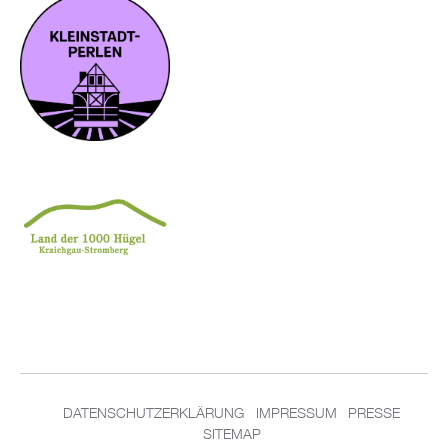
DA­TEN­SCHUT­Z­ER­KLÄ­RUNG
IM­PRES­SUM
PRES­SE
SITEMAP