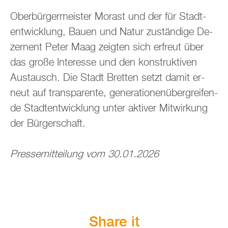
Ober­bür­ger­meis­ter Mo­rast und der für Stadt­
ent­wick­lung, Bauen und Natur zu­stän­di­ge De­
zer­nent Peter Maag zeig­ten sich er­freut über
das große In­ter­es­se und den kon­struk­ti­ven
Aus­tausch. Die Stadt Brett­en setzt damit er­
neut auf trans­pa­ren­te, ge­ne­ra­tio­nen­über­grei­fen­
de Stadt­ent­wick­lung unter ak­ti­ver Mit­wir­kung
der Bür­ger­schaft.
Pres­se­mit­tei­lung vom 30.01.2026
Share it