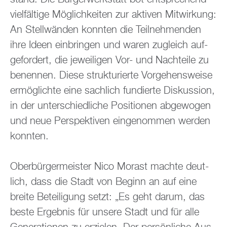
viel­fäl­ti­ge Mög­lich­kei­ten zur ak­ti­ven Mit­wir­kung:
An Stell­wän­den konn­ten die Teil­neh­men­den
ihre Ideen ein­brin­gen und waren zu­gleich auf­
ge­for­dert, die je­wei­li­gen Vor- und Nach­tei­le zu
be­nen­nen. Diese struk­tu­rier­te Vor­ge­hens­wei­se
er­mög­lich­te eine sach­lich fun­dier­te Dis­kus­si­on,
in der un­ter­schied­li­che Po­si­tio­nen ab­ge­wo­gen
und neue Per­spek­ti­ven ein­ge­nom­men wer­den
konn­ten.
Ober­bür­ger­meis­ter Nico Mo­rast mach­te deut­
lich, dass die Stadt von Be­ginn an auf eine
brei­te Be­tei­li­gung setzt: „Es geht darum, das
beste Er­geb­nis für un­se­re Stadt und für alle