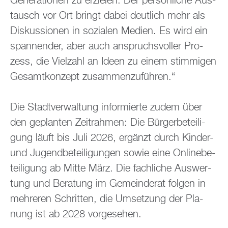
Ge­ne­ra­tio­nen zu er­zie­len. Der per­sön­li­che Aus­
tausch vor Ort bringt dabei deut­lich mehr als
Dis­kus­sio­nen in so­zia­len Me­di­en. Es wird ein
span­nen­der, aber auch an­spruchs­vol­ler Pro­
zess, die Viel­zahl an Ideen zu einem stim­mi­gen
Ge­samt­kon­zept zu­sam­men­zu­füh­ren.“
Die Stadt­ver­wal­tung in­for­mier­te zudem über
den ge­plan­ten Zeit­rah­men: Die Bür­ger­be­tei­li­
gung läuft bis Juli 2026, er­gänzt durch Kin­der-
und Ju­gend­be­tei­li­gun­gen sowie eine On­line­be­
tei­li­gung ab Mitte März. Die fach­li­che Aus­wer­
tung und Be­ra­tung im Ge­mein­de­rat fol­gen in
meh­re­ren Schrit­ten, die Um­set­zung der Pla­
nung ist ab 2028 vor­ge­se­hen.