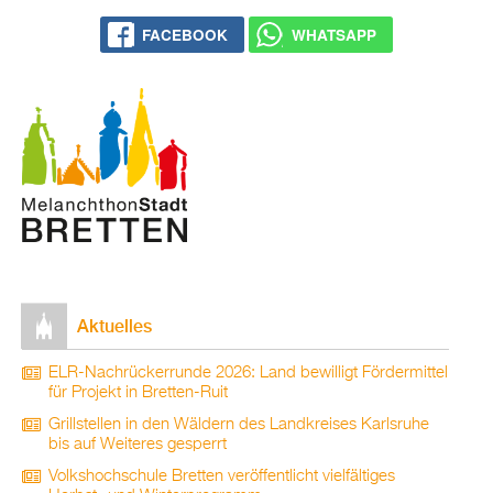
FACE­BOOK
WHATS­APP
Ak­tu­el­les
ELR-Nach­rü­ck­er­run­de 2026: Land be­wil­ligt För­der­mit­tel
für Pro­jekt in Brett­en-Ruit
Grill­stel­len in den Wäl­dern des Land­krei­ses Karls­ru­he
bis auf Wei­te­res ge­sperrt
Volks­hoch­schu­le Brett­en ver­öf­fent­licht viel­fäl­ti­ges