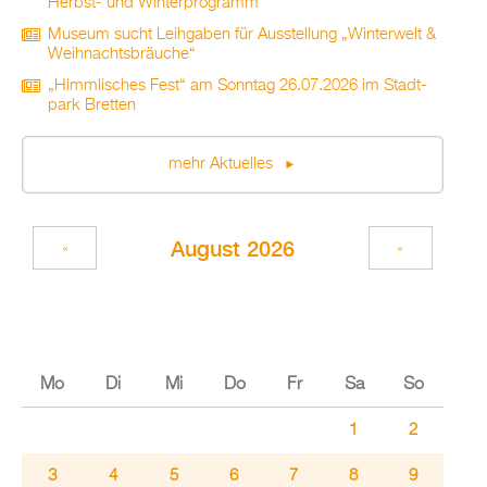
Herbst- und Win­ter­pro­gramm
Mu­se­um sucht Leih­ga­ben für Aus­stel­lung „Win­ter­welt &
Weih­nachts­bräu­che“
„Himm­li­sches Fest“ am Sonn­tag 26.07.2026 im Stadt­
park Brett­en
mehr Ak­tu­el­les
Au­gust 2026
«
»
Mo
Di
Mi
Do
Fr
Sa
So
1
2
3
4
5
6
7
8
9