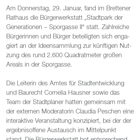
Am Don­ners­tag, 29. Ja­nu­ar, fand im Brettener
Rat­haus die Bür­ger­werk­statt „Stadt­park der
Ge­ne­ra­tio­nen – Spor­gas­se II“ statt. Zahl­rei­che
Bür­ge­rin­nen und Bür­ger be­tei­lig­ten sich en­ga­
giert an der Ide­en­samm­lung zur künf­ti­gen Nut­
zung des rund 2.600 Qua­drat­me­ter gro­ßen
Are­als in der Spor­gas­se.
Die Lei­te­rin des Amtes für Stadt­ent­wick­lung
und Bau­recht Cor­ne­lia Haus­ner sowie das
Team der Stadt­pla­ner hat­ten ge­mein­sam mit
der ex­ter­nen Mo­de­ra­to­rin Clau­dia Pe­schen eine
in­ter­ak­ti­ve Ver­an­stal­tung kon­zi­piert, bei der der
er­geb­nis­of­fe­ne Aus­tausch im Mit­tel­punkt
stand. Die Bür­ger­werk­statt bot ent­spre­chend