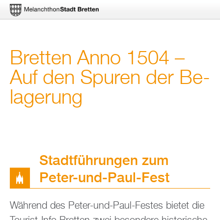
Di­
Brett­en Anno 1504 –
rekt
Auf den Spu­ren der Be­
zum
la­ge­rung
In­
halt
Stadt­füh­run­gen zum
Peter-und-Paul-Fest
Wäh­rend des Peter-und-Paul-Fes­tes bie­tet die