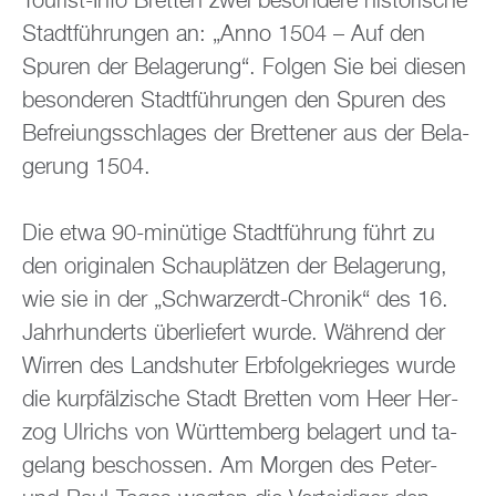
Tou­rist-Info Brett­en zwei be­son­de­re his­to­ri­sche
Stadt­füh­run­gen an: „Anno 1504 – Auf den
Spu­ren der Be­la­ge­rung“. Fol­gen Sie bei die­sen
be­son­de­ren Stadt­füh­run­gen den Spu­ren des
Be­frei­ungs­schla­ges der Brettener aus der Be­la­
ge­rung 1504.
Die etwa 90-mi­nü­ti­ge Stadt­füh­rung führt zu
den ori­gi­na­len Schau­plät­zen der Be­la­ge­rung,
wie sie in der „Schwarz­erdt-Chro­nik“ des 16.
Jahr­hun­derts über­lie­fert wurde. Wäh­rend der
Wir­ren des Lands­hu­ter Erb­fol­ge­krie­ges wurde
die kur­pfäl­zi­sche Stadt Brett­en vom Heer Her­
zog Ul­richs von Würt­tem­berg be­la­gert und ta­
ge­lang be­schos­sen. Am Mor­gen des Peter-