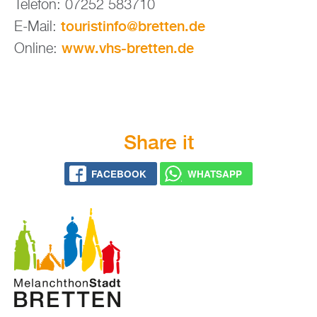
Te­le­fon: 07252 583710
tou­rist­in­fo@​bretten.​de
E-Mail:
www.​vhs-​bretten.​de
On­line:
Share it
FACE­BOOK
WHATS­APP