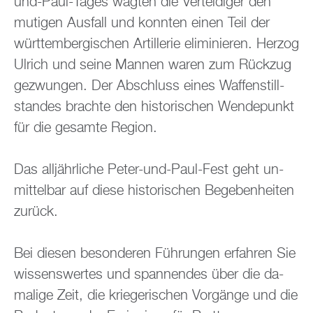
und-Paul-Tages wag­ten die Ver­tei­di­ger den
mu­ti­gen Aus­fall und konn­ten einen Teil der
würt­tem­ber­gi­schen Ar­til­le­rie eli­mi­nie­ren. Her­zog
Ul­rich und seine Man­nen waren zum Rück­zug
ge­zwun­gen. Der Ab­schluss eines Waf­fen­still­
stan­des brach­te den his­to­ri­schen Wen­de­punkt
für die ge­sam­te Re­gi­on.
Das all­jähr­li­che Peter-und-Paul-Fest geht un­
mit­tel­bar auf diese his­to­ri­schen Be­ge­ben­hei­ten
zu­rück.
Bei die­sen be­son­de­ren Füh­run­gen er­fah­ren Sie
wis­sens­wer­tes und span­nen­des über die da­
ma­li­ge Zeit, die krie­ge­ri­schen Vor­gän­ge und die