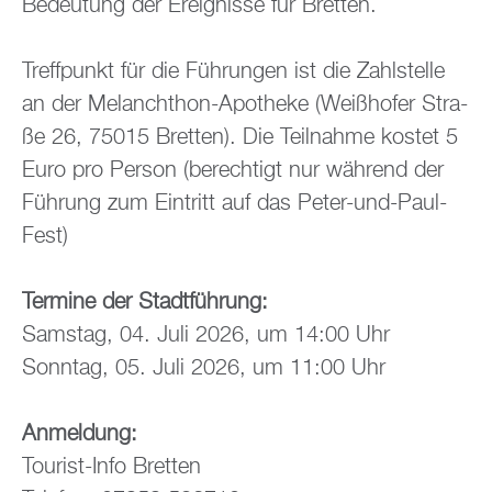
Be­deu­tung der Er­eig­nis­se für Brett­en.
Treff­punkt für die Füh­run­gen ist die Zahl­stel­le
an der Me­lan­chthon-Apo­the­ke (Wei­ßho­fer Stra­
ße 26, 75015 Brett­en). Die Teil­nah­me kos­tet 5
Euro pro Per­son (be­rech­tigt nur wäh­rend der
Füh­rung zum Ein­tritt auf das Peter-und-Paul-
Fest)
Ter­mi­ne der Stadt­füh­rung:
Sams­tag, 04. Juli 2026, um 14:00 Uhr
Sonn­tag, 05. Juli 2026, um 11:00 Uhr
An­mel­dung:
Tou­rist-Info Brett­en