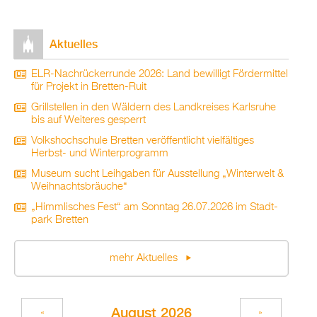
Ak­tu­el­les
ELR-Nach­rü­ck­er­run­de 2026: Land be­wil­ligt För­der­mit­tel
für Pro­jekt in Brett­en-Ruit
Grill­stel­len in den Wäl­dern des Land­krei­ses Karls­ru­he
bis auf Wei­te­res ge­sperrt
Volks­hoch­schu­le Brett­en ver­öf­fent­licht viel­fäl­ti­ges
Herbst- und Win­ter­pro­gramm
Mu­se­um sucht Leih­ga­ben für Aus­stel­lung „Win­ter­welt &
Weih­nachts­bräu­che“
„Himm­li­sches Fest“ am Sonn­tag 26.07.2026 im Stadt­
park Brett­en
mehr Ak­tu­el­les
Au­gust 2026
«
»