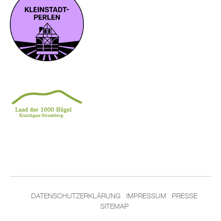
DA­TEN­SCHUT­Z­ER­KLÄ­RUNG
IM­PRES­SUM
PRES­SE
SITEMAP