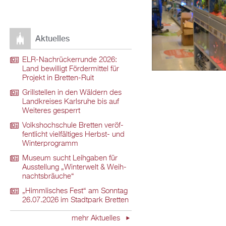
Ak­tu­el­les
ELR-Nach­rü­ck­er­run­de 2026:
Land be­wil­ligt För­der­mit­tel für
Pro­jekt in Brett­en-Ruit
Grill­stel­len in den Wäl­dern des
Land­krei­ses Karls­ru­he bis auf
Wei­te­res ge­sperrt
Volks­hoch­schu­le Brett­en ver­öf­
fent­licht viel­fäl­ti­ges Herbst- und
Win­ter­pro­gramm
Mu­se­um sucht Leih­ga­ben für
Aus­stel­lung „Win­ter­welt & Weih­
nachts­bräu­che“
„Himm­li­sches Fest“ am Sonn­tag
26.07.2026 im Stadt­park Brett­en
mehr Ak­tu­el­les