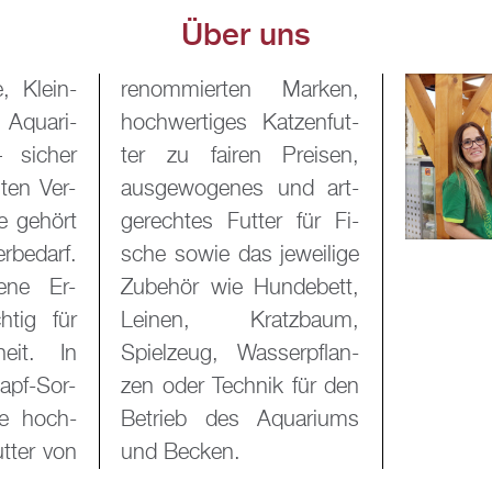
Über uns
, Klein­
Mar­ken,
 Aqua­ri­
t­zen­fut­
 si­cher
rei­sen,
h­ten Ver­
 und art­
e ge­hört
r für Fi­
r­be­darf.
wei­li­ge
e­ne Er­
­de­bett,
h­tig für
z­baum,
­heit. In
er­pflan­
napf-Sor­
k für den
Sie hoch­
a­ri­ums
ut­ter von
und Be­cken.