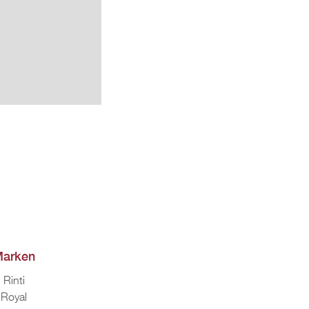
ar­ken
Rinti
Royal