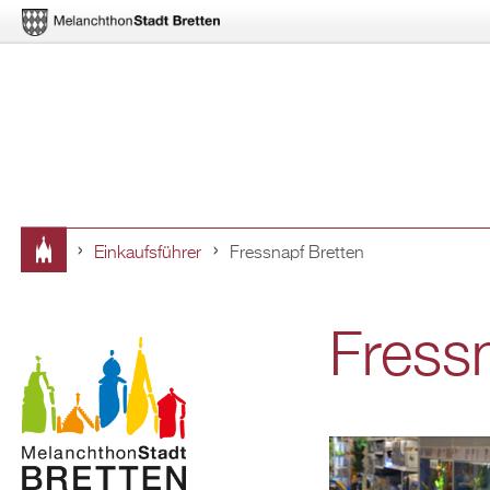
Ein­kaufs­füh­rer
Fress­napf Brett­en
Sie
sind
Fress­
hier