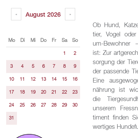
Au­gust 2026
«
»
Ob Hund, Katze
re­nom­mier­ten 
tier, Vogel oder
hoch­wer­ti­ges Ka
Mo
Di
Mi
Do
Fr
Sa
So
um-Be­woh­ner –
ter zu fai­ren P
ist: Zur art­ge­rec
aus­ge­wo­ge­nes
1
2
sor­gung der Tier
ge­rech­tes Fut­te
3
4
5
6
7
8
9
der pas­sen­de Tie
sche sowie das je­
10
11
12
13
14
15
16
Eine aus­ge­wo­g
Zu­be­hör wie Hun
näh­rung ist wic
Lei­nen, Krat
17
18
19
20
21
22
23
die Tier­ge­sund
Spiel­zeug, Was­s
24
25
26
27
28
29
30
un­se­rem Fress­
zen oder Tech­ni
ti­ment fin­den 
Be­trieb des Aqu
31
wer­ti­ges Hun­de­f