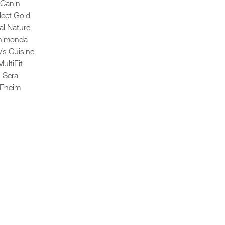
Canin
lect Gold
l Na­tu­re
i­mon­da
y’s Cui­sine
Mul­ti­Fit
Sera
Eheim