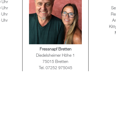
0 Uhr
0 Uhr
Se
0 Uhr
Rea
0 Uhr
An
Kitt
Fress­napf Brett­en
Di­edels­hei­mer Höhe 1
75015 Brett­en
Tel. 07252 975045