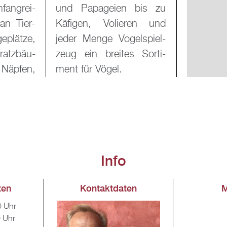
fang­rei­
n bis zu
 an Tier­
e­ren und
e­plät­ze,
el­spiel­
ratz­bäu­
s Sor­ti­
äp­fen,
ment für Vögel.
Info
ten
Kon­takt­da­ten
M
0 Uhr
0 Uhr