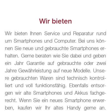
Wir bie­ten
Wir bie­ten Ihnen Ser­vice und Re­pa­ra­tur rund
um Smart­pho­nes und Com­pu­ter. Bei uns kön­
nen Sie neue und ge­brauch­te Smart­pho­nes er­
hal­ten. Gerne be­ra­ten wie Sie dabei und geben
ein Jahr Ga­ran­tie auf ge­brauch­te oder zwei
Jahre Ge­währ­leis­tung auf neue Mo­del­le. Un­se­
re ge­brauch­ten Waren sind tech­nisch kon­trol­
liert und voll funk­ti­ons­fä­hig. Eben­falls ent­sor­
gen wir alte Smart­pho­nes und Akkus fach­ge­
recht. Wenn Sie ein neues Smart­pho­ne er­wer­
ben, kau­fen wir Ihr altes Handy gerne an.