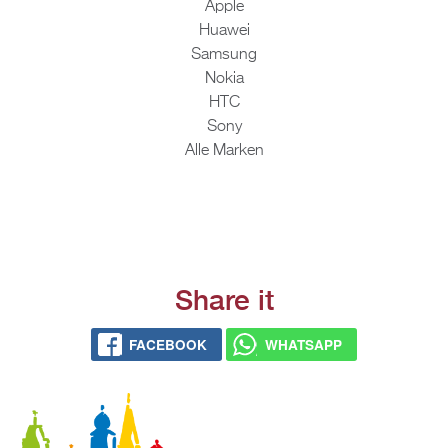
Apple
Hua­wei
Sam­sung
Nokia
HTC
Sony
Alle Mar­ken
Share it
FACE­BOOK
WHATS­APP