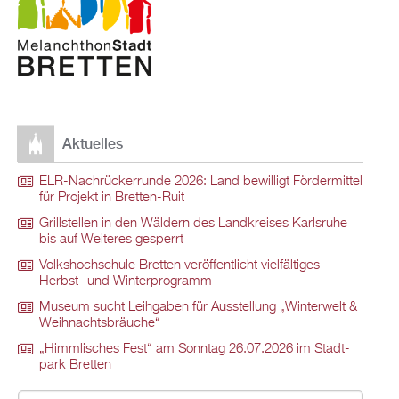
Ak­tu­el­les
ELR-Nach­rü­ck­er­run­de 2026: Land be­wil­ligt För­der­mit­tel
für Pro­jekt in Brett­en-Ruit
Grill­stel­len in den Wäl­dern des Land­krei­ses Karls­ru­he
bis auf Wei­te­res ge­sperrt
Volks­hoch­schu­le Brett­en ver­öf­fent­licht viel­fäl­ti­ges
Herbst- und Win­ter­pro­gramm
Mu­se­um sucht Leih­ga­ben für Aus­stel­lung „Win­ter­welt &
Weih­nachts­bräu­che“
„Himm­li­sches Fest“ am Sonn­tag 26.07.2026 im Stadt­
park Brett­en