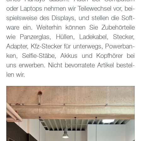
oder Lap­tops neh­men wir Tei­le­wech­sel vor, bei­
spiels­wei­se des Dis­plays, und stel­len die Soft­
ware ein. Wei­ter­hin kön­nen Sie Zu­be­hör­tei­le
wie Pan­zer­glas, Hül­len, La­de­ka­bel, Ste­cker,
Ad­ap­ter, Kfz-Ste­cker für un­ter­wegs, Power­ban­
ken, Sel­fie-Stäbe, Akkus und Kopf­hö­rer bei
uns er­wer­ben. Nicht be­vor­ra­te­te Ar­ti­kel be­stel­
len wir.