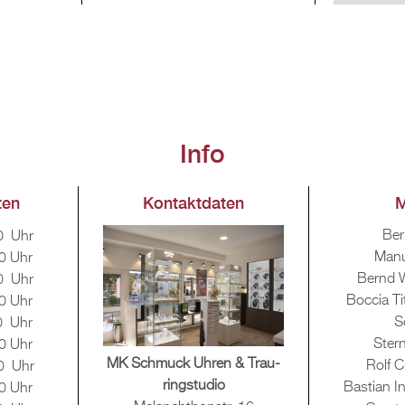
Info
ten
Kon­takt­da­ten
M
Be­
0 Uhr
Man
0 Uhr
Bernd 
0 Uhr
Boc­cia Ti
0 Uhr
S
0 Uhr
Stern
0 Uhr
MK Schmuck Uhren & Trau­
Rolf C
0 Uhr
ring­stu­dio
Bas­ti­an 
0 Uhr