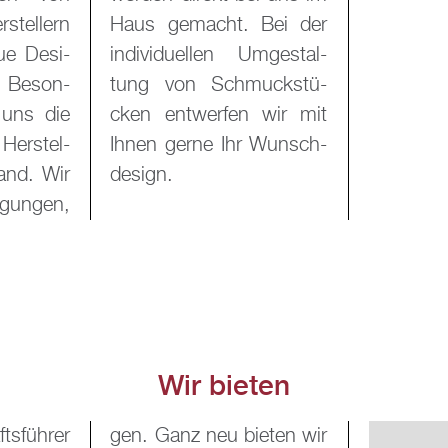
stel­lern
 Bei der
e De­si­
m­ge­stal­
. Be­son­
ck­stü­
t uns die
 wir mit
Her­stel­
 Wunsch­
land. Wir
de­sign.
­gun­gen,
Wir bie­ten
­füh­rer
e­ten wir