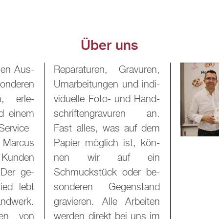
Über uns
l­len Aus­
ra­vu­ren,
­de­ren
und in­di­
, er­le­
und Hand­
nd einem
u­ren an.
Ser­vice
auf dem
Mar­cus
ist, kön­
Kun­den
f ein
 Der ge­
oder be­
mied lebt
en­stand
d­werk.
Ar­bei­ten
­gen von
ei uns im