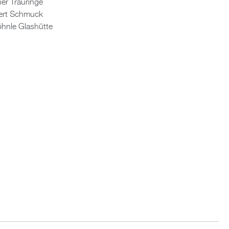
er Trau­rin­ge
kert Schmuck
n­le Glas­hüt­te