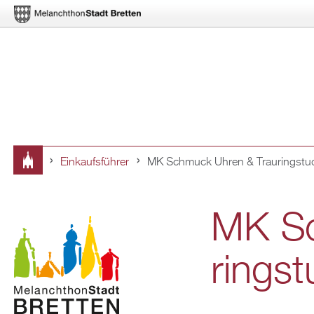
Ein­kaufs­füh­rer
MK Schmuck Uhren & Trau­ring­stu­
Sie
sind
MK Sc
hier
ring­st