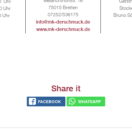
Me­lan­chthon­str. 16
Gerst­n
0 Uhr
75015 Brett­en
Sto­c
0 Uhr
07252/536175
Bruno Söh
0 Uhr
info@​mk-​derschmuck.​de
www.​mk-​derschmuck.​de
Share it
FACE­BOOK
WHATS­APP