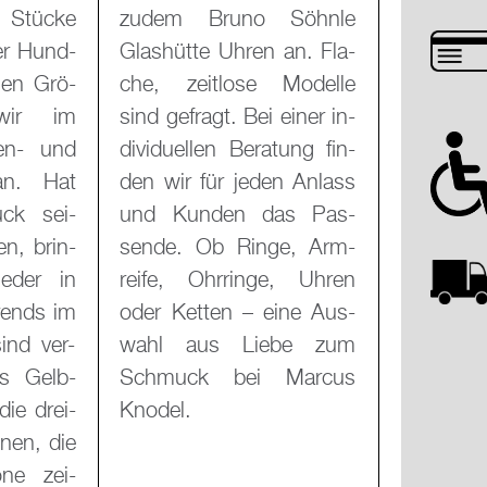
ne Stü­cke
Söhn­le
er Hund­
 an. Fla­
­nen Grö­
Mo­del­le
wir im
 einer in­
en- und
­tung fin­
o an. Hat
n An­lass
ück sei­
as Pas­
en, brin­
ge, Arm­
­der in
ge, Uhren
Trends im
ine Aus­
 sind ver­
be zum
s Gelb­
Mar­cus
die drei­
Knodel.
o­nen, die
Töne zei­