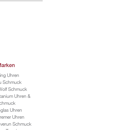
ar­ken
ring Uhren
u Schmuck
Wolf Schmuck
­ta­ni­um Uhren &
chmuck
­glas Uhren
re­mer Uhren
In­ver­un Schmuck