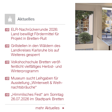
Ak­tu­el­les
ELR-Nach­rü­ck­er­run­de 2026:
Land be­wil­ligt För­der­mit­tel für
Pro­jekt in Brett­en-Ruit
Grill­stel­len in den Wäl­dern des
Land­krei­ses Karls­ru­he bis auf
Wei­te­res ge­sperrt
Volks­hoch­schu­le Brett­en ver­öf­
fent­licht viel­fäl­ti­ges Herbst- und
Win­ter­pro­gramm
Mu­se­um sucht Leih­ga­ben für
Aus­stel­lung „Win­ter­welt & Weih­
nachts­bräu­che“
„Himm­li­sches Fest“ am Sonn­tag
26.07.2026 im Stadt­park Brett­en
mehr Ak­tu­el­les