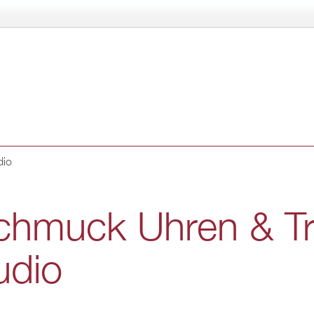
Di­
rekt
zum
In­
halt
dio
hmuck Uhren & Tr
u­dio