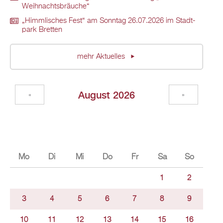
Weih­nachts­bräu­che“
„Himm­li­sches Fest“ am Sonn­tag 26.07.2026 im Stadt­
park Brett­en
mehr Ak­tu­el­les
Au­gust 2026
«
»
Mo
Di
Mi
Do
Fr
Sa
So
1
2
3
4
5
6
7
8
9
10
11
12
13
14
15
16