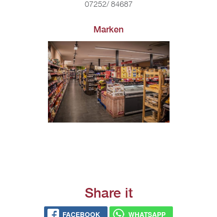
07252/ 84687
Mar­ken
Share it
FACE­BOOK
WHATS­APP