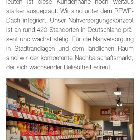
leu­ten ist diese Kun­den­nä­he noch weit­aus
stär­ker aus­ge­prägt. Wir sind unter dem REWE-
Dach in­te­griert. Unser Nah­ver­sor­gungs­kon­zept
ist an rund 420 Stand­or­ten in Deutsch­land prä­
sent und wächst ste­tig. Für die Nah­ver­sor­gung
in Stadt­rand­la­gen und dem länd­li­chen Raum
sind wir der kom­pe­ten­te Nach­bar­schafts­markt,
der sich wach­sen­der Be­liebt­heit er­freut.