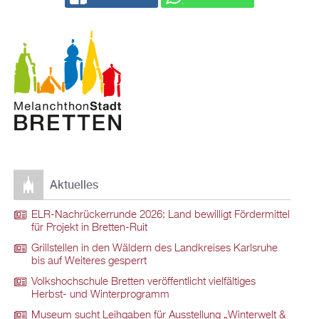
Ak­tu­el­les
ELR-Nach­rü­ck­er­run­de 2026: Land be­wil­ligt För­der­mit­tel
für Pro­jekt in Brett­en-Ruit
Grill­stel­len in den Wäl­dern des Land­krei­ses Karls­ru­he
bis auf Wei­te­res ge­sperrt
Volks­hoch­schu­le Brett­en ver­öf­fent­licht viel­fäl­ti­ges
Herbst- und Win­ter­pro­gramm
Mu­se­um sucht Leih­ga­ben für Aus­stel­lung „Win­ter­welt &