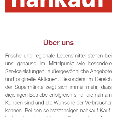
Über uns
Fri­sche und re­gio­na­le Le­bens­mit­tel ste­hen bei
uns ge­nau­so im Mit­tel­punkt wie be­son­de­re
Ser­vice­leis­tun­gen, au­ßer­ge­wöhn­li­che An­ge­bo­te
und ori­gi­nel­le Ak­tio­nen. Be­son­ders im Be­reich
der Su­per­märk­te zeigt sich immer mehr, dass
die­je­ni­gen Be­trie­be er­folg­reich sind, die nah am
Kun­den sind und die Wün­sche der Ver­brau­cher
ken­nen. Bei den selbst­stän­di­gen nah­kauf-Kauf­