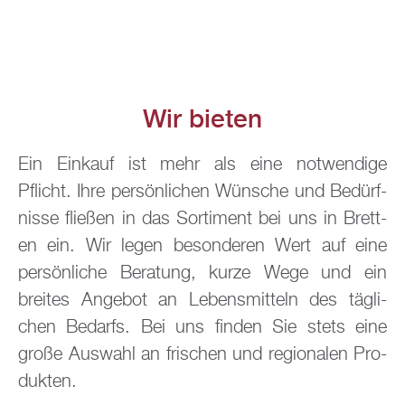
Wir bie­ten
Ein Ein­kauf ist mehr als eine not­wen­di­ge
Pflicht. Ihre per­sön­li­chen Wün­sche und Be­dürf­
nis­se flie­ßen in das Sor­ti­ment bei uns in Brett­
en ein. Wir legen be­son­de­ren Wert auf eine
per­sön­li­che Be­ra­tung, kurze Wege und ein
brei­tes An­ge­bot an Le­bens­mit­teln des täg­li­
chen Be­darfs. Bei uns fin­den Sie stets eine
große Aus­wahl an fri­schen und re­gio­na­len Pro­
duk­ten.