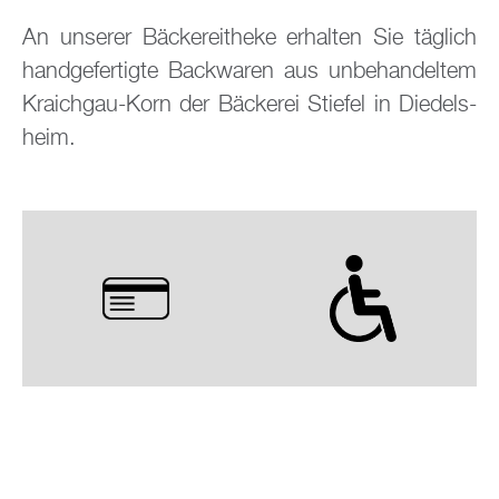
An un­se­rer Bä­cke­rei­t­he­ke er­hal­ten Sie täg­lich
hand­ge­fer­tig­te Back­wa­ren aus un­be­han­del­tem
Kraich­gau-Korn der Bä­cke­rei Stie­fel in Di­edels­
heim.