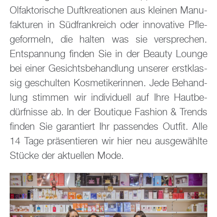
Ol­fak­to­ri­sche Duft­krea­tio­nen aus klei­nen Ma­nu­
fak­tu­ren in Süd­frank­reich oder in­no­va­ti­ve Pfle­
ge­for­meln, die hal­ten was sie ver­spre­chen.
Ent­span­nung fin­den Sie in der Be­au­ty Lounge
bei einer Ge­sichts­be­hand­lung un­se­rer erst­klas­
sig ge­schul­ten Kos­me­ti­ke­rin­nen. Jede Be­hand­
lung stim­men wir in­di­vi­du­ell auf Ihre Haut­be­
dürf­nis­se ab. In der Bou­tique Fa­shion & Trends
fin­den Sie ga­ran­tiert Ihr pas­sen­des Out­fit. Alle
14 Tage prä­sen­tie­ren wir hier neu aus­ge­wähl­te
Stü­cke der ak­tu­el­len Mode.