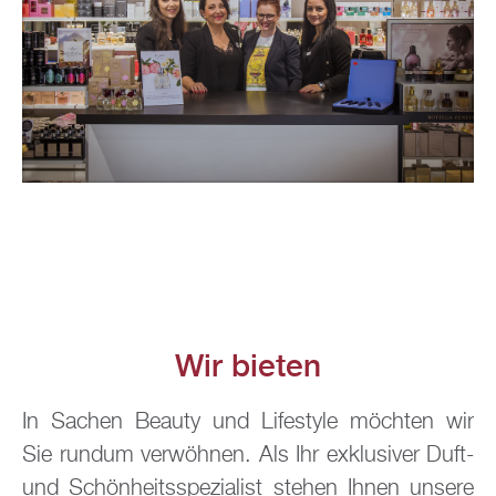
Wir bie­ten
In Sa­chen Be­au­ty und Life­style möch­ten wir
Sie rund­um ver­wöh­nen. Als Ihr ex­klu­si­ver Duft-
und Schön­heits­spe­zia­list ste­hen Ihnen un­se­re