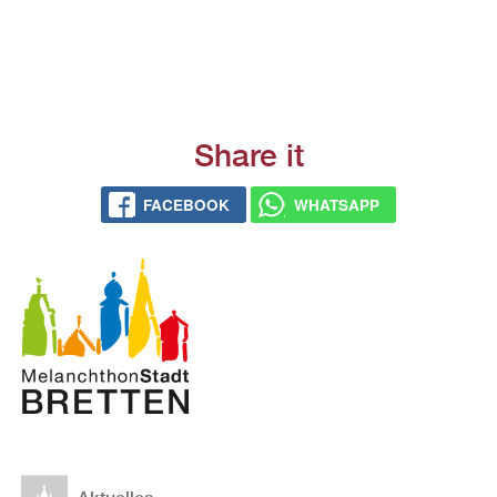
Share it
FACE­BOOK
WHATS­APP