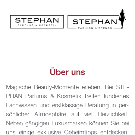
Über uns
Ma­gi­sche Be­au­ty-Mo­men­te er­le­ben. Bei STE­
PHAN Par­fums & Kos­me­tik tref­fen fun­dier­tes
Fach­wis­sen und erst­klas­si­ge Be­ra­tung in per­
sön­li­cher At­mo­sphä­re auf viel Herz­lich­keit.
Neben gän­gi­gen Lu­xus­mar­ken kön­nen Sie bei
uns ei­ni­ge ex­klu­si­ve Ge­heim­tipps ent­de­cken: