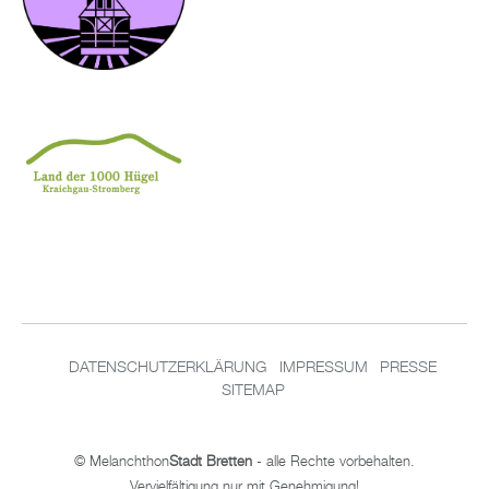
DA­TEN­SCHUT­Z­ER­KLÄ­RUNG
IM­PRES­SUM
PRES­SE
SITEMAP
© Me­lan­chthon
Stadt Brett­en
- alle Rech­te vor­be­hal­ten.
Ver­viel­fäl­ti­gung nur mit Ge­neh­mi­gung!