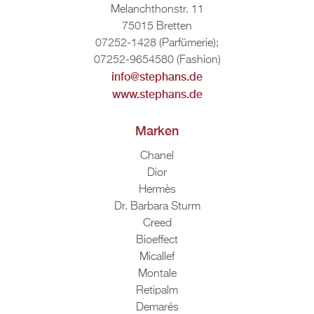
Me­lan­chthon­str. 11
75015 Brett­en
07252-1428 (Par­fü­me­rie);
07252-9654580 (Fa­shion)
info@​stephans.​de
www.​stephans.​de
Mar­ken
Cha­nel
Dior
Her­mès
Dr. Bar­ba­ra Sturm
Creed
Bio­ef­fect
Mi­cal­lef
Mon­ta­le
Re­ti­palm
De­marés