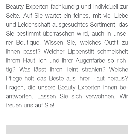
Be­au­ty Ex­per­ten fach­kun­dig und in­di­vi­du­ell zur
Seite. Auf Sie war­tet ein fei­nes, mit viel Liebe
und Lei­den­schaft aus­ge­such­tes Sor­ti­ment, das
Sie be­stimmt über­ra­schen wird, auch in un­se­
rer Bou­tique. Wis­sen Sie, wel­ches Out­fit zu
Ihnen passt? Wel­cher Lip­pen­stift schmei­chelt
Ihrem Haut-Ton und Ihrer Au­gen­far­be so rich­
tig? Was lässt Ihren Teint strah­len? Wel­che
Pfle­ge holt das Beste aus Ihrer Haut her­aus?
Fra­gen, die un­se­re Be­au­ty Ex­per­ten Ihnen be­
ant­wor­ten. Las­sen Sie sich ver­wöh­nen. Wir
freu­en uns auf Sie!