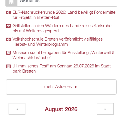
Ak­tu­el­les
ELR-Nach­rü­ck­er­run­de 2026: Land be­wil­ligt För­der­mit­tel
für Pro­jekt in Brett­en-Ruit
Grill­stel­len in den Wäl­dern des Land­krei­ses Karls­ru­he
bis auf Wei­te­res ge­sperrt
Volks­hoch­schu­le Brett­en ver­öf­fent­licht viel­fäl­ti­ges
Herbst- und Win­ter­pro­gramm
Mu­se­um sucht Leih­ga­ben für Aus­stel­lung „Win­ter­welt &
Weih­nachts­bräu­che“
„Himm­li­sches Fest“ am Sonn­tag 26.07.2026 im Stadt­
park Brett­en
mehr Ak­tu­el­les
Au­gust 2026
«
»