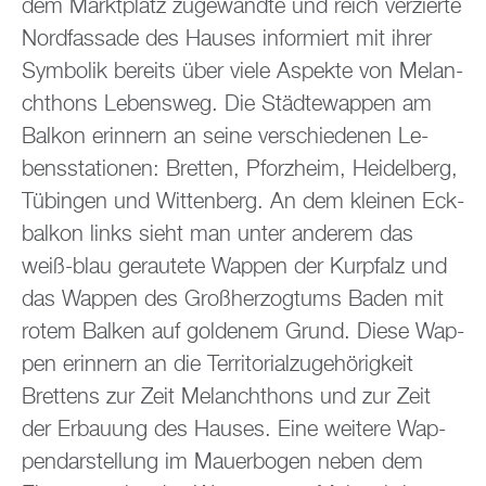
dem Markt­platz zu­ge­wand­te und reich ver­zier­te
Nord­fas­sa­de des Hau­ses in­for­miert mit ihrer
Sym­bo­lik be­reits über viele As­pek­te von Me­lan­
chthons Le­bens­weg. Die Städ­te­wap­pen am
Bal­kon er­in­nern an seine ver­schie­de­nen Le­
bens­sta­tio­nen: Brett­en, Pforz­heim, Hei­del­berg,
Tü­bin­gen und Wit­ten­berg. An dem klei­nen Eck­
bal­kon links sieht man unter an­de­rem das
weiß-blau ge­rau­te­te Wap­pen der Kur­pfalz und
das Wap­pen des Gro­ßher­zog­tums Baden mit
rotem Bal­ken auf gol­de­nem Grund. Diese Wap­
pen er­in­nern an die Ter­ri­to­ri­al­zu­ge­hö­rig­keit
Brettens zur Zeit Me­lan­chthons und zur Zeit
der Er­bau­ung des Hau­ses. Eine wei­te­re Wap­
pen­dar­stel­lung im Mau­er­bo­gen neben dem