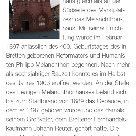
haus gleich­falls an der
Süd­sei­te des Markt­plat­
zes: das Me­lan­chthon­
haus. Mit sei­ner Er­rich­
tung wurde im Fe­bru­ar
1897 an­läss­lich des 400. Ge­burts­ta­ges des in
Brett­en ge­bo­re­nen Re­for­ma­tors und Hu­ma­nis­
ten Phil­ipp Me­lan­chthon be­gon­nen. Nach mehr
als sechs­jäh­ri­ger Bau­zeit konn­te es im Herbst
des Jah­res 1903 er­öff­net wer­den. An der Stel­le
des heu­ti­gen Me­lan­chthon­hau­ses be­fand sich
bis zum Stadt­brand von 1689 das Ge­bäu­de, in
dem er 1497 ge­bo­ren wurde und das da­mals
sei­nem Gro­ßva­ter, dem Brettener Fern­han­dels­
kauf­mann Jo­hann Reu­ter, ge­hört hatte. Die