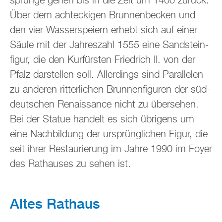
sprün­ge gehen bis in die Zeit um 1400 zu­rück.
Über dem acht­ecki­gen Brun­nen­be­cken und
den vier Was­ser­spei­ern er­hebt sich auf einer
Säule mit der Jah­res­zahl 1555 eine Sand­stein­
fi­gur, die den Kur­fürs­ten Fried­rich II. von der
Pfalz dar­stel­len soll. Al­ler­dings sind Par­al­le­len
zu an­de­ren rit­ter­li­chen Brun­nen­fi­gu­ren der süd­
deut­schen Re­nais­sance nicht zu über­se­hen.
Bei der Sta­tue han­delt es sich üb­ri­gens um
eine Nach­bil­dung der ur­sprüng­li­chen Figur, die
seit ihrer Re­stau­rie­rung im Jahre 1990 im Foyer
des Rat­hau­ses zu sehen ist.
Altes Rat­haus