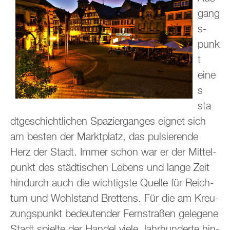
gang
s­
punk
t
eine
s
sta
dt­ge­schicht­li­chen Spa­zier­gan­ges eig­net sich
am bes­ten der Markt­platz, das pul­sie­ren­de
Herz der Stadt. Immer schon war er der Mit­tel­
punkt des städ­ti­schen Le­bens und lange Zeit
hin­durch auch die wich­tigs­te Quel­le für Reich­
tum und Wohl­stand Brettens. Für die am Kreu­
zungs­punkt be­deu­ten­der Fern­stra­ßen ge­le­ge­ne
Stadt spiel­te der Han­del viele Jahr­hun­der­te hin­