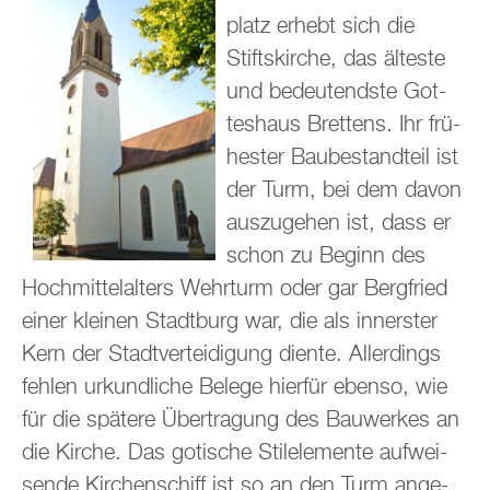
platz er­hebt sich die
Stifts­kir­che, das äl­tes­te
und be­deu­tends­te Got­
tes­haus Brettens. Ihr frü­
hes­ter Bau­be­stand­teil ist
der Turm, bei dem davon
aus­zu­ge­hen ist, dass er
schon zu Be­ginn des
Hoch­mit­tel­al­ters Wehr­turm oder gar Berg­fried
einer klei­nen Stadt­burg war, die als in­ners­ter
Kern der Stadt­ver­tei­di­gung dien­te. Al­ler­dings
feh­len ur­kund­li­che Be­le­ge hier­für eben­so, wie
für die spä­te­re Über­tra­gung des Bau­wer­kes an
die Kir­che. Das go­ti­sche Stil­ele­men­te auf­wei­
sen­de Kir­chen­schiff ist so an den Turm an­ge­