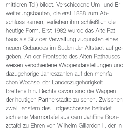
mitt­le­ren Teil) bil­det. Ver­schie­de­ne Um- und Er­
wei­te­rungs­bau­ten, die erst 1888 zum Ab­
schluss kamen, ver­lie­hen ihm schlie­ß­lich die
heu­ti­ge Form. Erst 1982 wurde das Alte Rat­
haus als Sitz der Ver­wal­tung zu­guns­ten eines
neuen Ge­bäu­des im Süden der Alt­stadt auf ge­
ge­ben. An der Front­sei­te des Alten Rat­hau­ses
wei­sen ver­schie­de­ne Wap­pen­dar­stel­lun­gen und
da­zu­ge­hö­ri­ge Jah­res­zah­len auf den mehr­fa­
chen Wech­sel der Lan­des­zu­ge­hö­rig­keit
Brettens hin. Rechts davon sind die Wap­pen
der heu­ti­gen Part­ner­städ­te zu sehen. Zwi­schen
zwei Fens­tern des Erd­ge­schos­ses be­fin­det
sich eine Mar­mor­ta­fel aus dem JahEi­ne Bron­
ze­ta­fel zu Ehren von Wil­helm Gil­lar­don II, der in