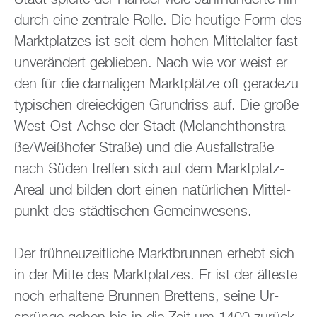
durch eine zen­tra­le Rolle. Die heu­ti­ge Form des
Markt­plat­zes ist seit dem hohen Mit­tel­al­ter fast
un­ver­än­dert ge­blie­ben. Nach wie vor weist er
den für die da­ma­li­gen Markt­plät­ze oft ge­ra­de­zu
ty­pi­schen drei­ecki­gen Grund­riss auf. Die große
West-Ost-Achse der Stadt (Me­lan­chthon­stra­
ße/Wei­ßho­fer Stra­ße) und die Aus­fall­stra­ße
nach Süden tref­fen sich auf dem Markt­platz-
Areal und bil­den dort einen na­tür­li­chen Mit­tel­
punkt des städ­ti­schen Ge­mein­we­sens.
Der früh­neu­zeit­li­che Markt­brun­nen er­hebt sich
in der Mitte des Markt­plat­zes. Er ist der äl­tes­te
noch er­hal­te­ne Brun­nen Brettens, seine Ur­