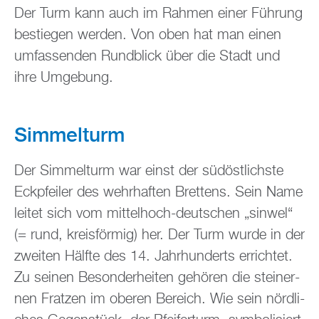
Der Turm kann auch im Rah­men einer Füh­rung
be­stie­gen wer­den. Von oben hat man einen
um­fas­sen­den Rund­blick über die Stadt und
ihre Um­ge­bung.
Sim­mel­turm
Der Sim­mel­turm war einst der süd­öst­lichs­te
Eck­pfei­ler des wehr­haf­ten Brettens. Sein Name
lei­tet sich vom mit­tel­hoch-deut­schen „sin­wel“
(= rund, kreis­för­mig) her. Der Turm wurde in der
zwei­ten Hälf­te des 14. Jahr­hun­derts er­rich­tet.
Zu sei­nen Be­son­der­hei­ten ge­hö­ren die stei­ner­
nen Frat­zen im obe­ren Be­reich. Wie sein nörd­li­