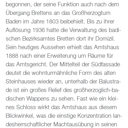
be­gon­nen, der seine Funk­ti­on auch nach dem
Über­gang Brettens an das Gro­ßher­zog­tum
Baden im Jahre 1803 bei­be­hielt. Bis zu ihrer
Auf­lö­sung 1936 hatte die Ver­wal­tung des ba­di­
schen Be­zirks­am­tes Brett­en dort ihr Do­mi­zil.
Sein heu­ti­ges Aus­se­hen er­hielt das Amts­haus
1888 nach einer Er­wei­te­rung um Räume für
das Amts­ge­richt. Der Mit­tel­teil der Süd­fas­sa­de
deu­tet die wohn­turm­ähn­li­che Form des alten
Stein­hau­ses wie­der an, un­ter­halb der Ba­lus­tra­
de ist ein gro­ßes Re­li­ef des gro­ßher­zog­lich-ba­
di­schen Wap­pens zu sehen. Fast wie ein klei­
nes Schloss wirkt das Amts­haus aus die­sem
Blick­win­kel, was die eins­ti­ge Kon­zen­tra­ti­on lan­
des­herr­schaft­li­cher Macht­aus­übung in sei­nen