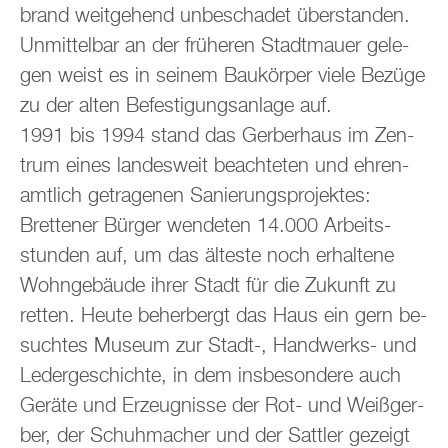
brand weit­ge­hend un­be­scha­det über­stan­den.
Un­mit­tel­bar an der frü­he­ren Stadt­mau­er ge­le­
gen weist es in sei­nem Bau­kör­per viele Be­zü­ge
zu der alten Be­fes­ti­gungs­an­la­ge auf.
1991 bis 1994 stand das Ger­ber­haus im Zen­
trum eines lan­des­weit be­ach­te­ten und eh­ren­
amt­lich ge­tra­ge­nen Sa­nie­rungs­pro­jek­tes:
Brettener Bür­ger wen­de­ten 14.000 Ar­beits­
stun­den auf, um das äl­tes­te noch er­hal­te­ne
Wohn­ge­bäu­de ihrer Stadt für die Zu­kunft zu
ret­ten. Heute be­her­bergt das Haus ein gern be­
such­tes Mu­se­um zur Stadt-, Hand­werks- und
Le­der­ge­schich­te, in dem ins­be­son­de­re auch
Ge­rä­te und Er­zeug­nis­se der Rot- und Wei­ß­ger­
ber, der Schuh­ma­cher und der Satt­ler ge­zeigt