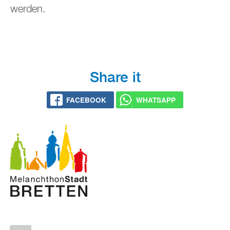
wer­den.
Share it
FACE­BOOK
WHATS­APP