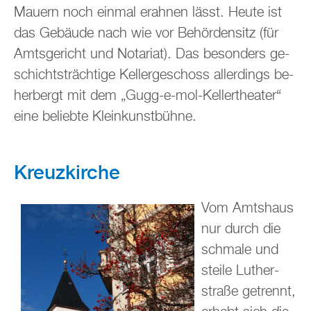
Mau­ern noch ein­mal er­ah­nen lässt. Heute ist
das Ge­bäu­de nach wie vor Be­hör­den­sitz (für
Amts­ge­richt und No­ta­ri­at). Das be­son­ders ge­
schichts­träch­ti­ge Kel­ler­ge­schoss al­ler­dings be­
her­bergt mit dem „Gugg-e-mol-Kel­ler­thea­ter“
eine be­lieb­te Klein­kunst­büh­ne.
Kreuz­kir­che
Vom Amts­haus
nur durch die
schma­le und
stei­le Lu­ther­
stra­ße ge­trennt,