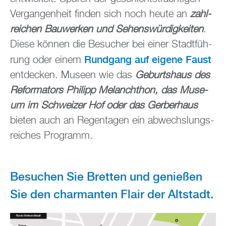
Ver­gan­gen­heit fin­den sich noch heute an
zahl­
rei­chen Bau­wer­ken und Se­hens­wür­dig­kei­ten
.
Diese kön­nen die Be­su­cher bei einer Stadt­füh­
Rund­gang auf ei­ge­ne Faust
rung oder einem
ent­de­cken. Mu­se­en wie das
Ge­burts­haus des
Re­for­ma­tors Phil­ipp Me­lan­chthon, das Mu­se­
um im Schwei­zer Hof oder das Ger­ber­haus
bie­ten auch an Re­gen­ta­gen ein ab­wechs­lungs­
rei­ches Pro­gramm.
Be­su­chen Sie Brett­en und ge­nie­ßen
Sie den char­man­ten Flair der Alt­stadt.