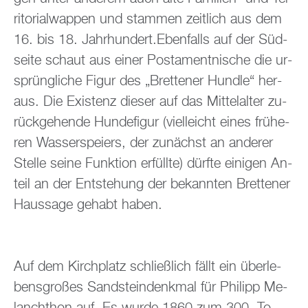
ri­to­ri­al­wap­pen und stam­men zeit­lich aus dem
16. bis 18. Jahr­hun­dert.Eben­falls auf der Süd­
sei­te schaut aus einer Pos­ta­ment­nische die ur­
sprüng­li­che Figur des „Brettener Hund­le“ her­
aus. Die Exis­tenz die­ser auf das Mit­tel­al­ter zu­
rück­ge­hen­de Hun­de­fi­gur (viel­leicht eines frü­he­
ren Was­ser­spei­ers, der zu­nächst an an­de­rer
Stel­le seine Funk­ti­on er­füll­te) dürf­te ei­ni­gen An­
teil an der Ent­ste­hung der be­kann­ten Brettener
Haus­sa­ge ge­habt haben.
Auf dem Kirch­platz schlie­ß­lich fällt ein über­le­
bens­gro­ßes Sand­stein­denk­mal für Phil­ipp Me­
lan­chthon auf. Es wurde 1860 zum 300. To­