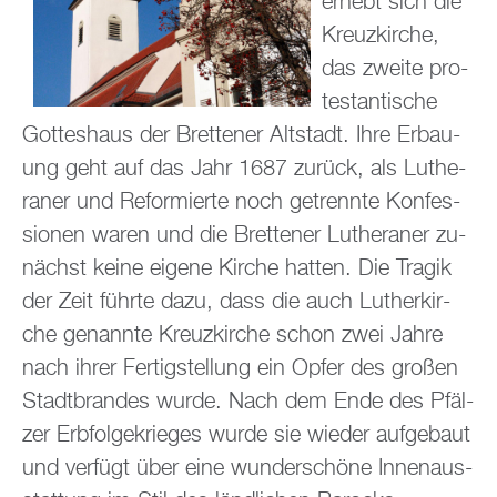
er­hebt sich die
Kreuz­kir­che,
das zwei­te pro­
tes­tan­ti­sche
Got­tes­haus der Brettener Alt­stadt. Ihre Er­bau­
ung geht auf das Jahr 1687 zu­rück, als Lu­the­
ra­ner und Re­for­mier­te noch ge­trenn­te Kon­fes­
sio­nen waren und die Brettener Lu­the­ra­ner zu­
nächst keine ei­ge­ne Kir­che hat­ten. Die Tra­gik
der Zeit führ­te dazu, dass die auch Lu­ther­kir­
che ge­nann­te Kreuz­kir­che schon zwei Jahre
nach ihrer Fer­tig­stel­lung ein Opfer des gro­ßen
Stadt­bran­des wurde. Nach dem Ende des Pfäl­
zer Erb­fol­ge­krie­ges wurde sie wie­der auf­ge­baut
und ver­fügt über eine wun­der­schö­ne In­nen­aus­