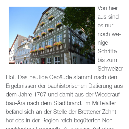
Von hier
aus sind
es nur
noch we­
ni­ge
Schrit­te
bis zum
Schwei­zer
Hof. Das heu­ti­ge Ge­bäu­de stammt nach den
Er­geb­nis­sen der bau­his­to­ri­schen Da­tie­rung aus
dem Jahre 1707 und damit aus der Wie­der­auf­
bau-Ära nach dem Stadt­brand. Im Mit­tel­al­ter
be­fand sich an der Stel­le der Brettener Zehnt­
hof des in der Re­gi­on reich be­gü­ter­ten Non­