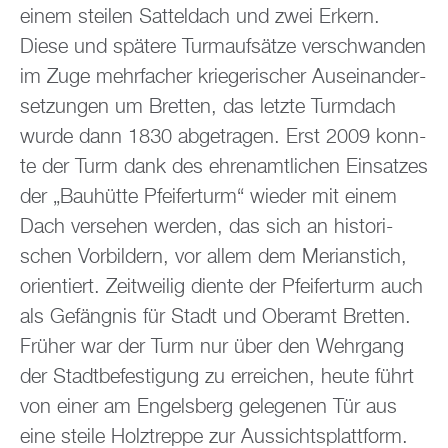
einem stei­len Sat­tel­dach und zwei Er­kern.
Diese und spä­te­re Turm­auf­sät­ze ver­schwan­den
im Zuge mehr­fa­cher krie­ge­ri­scher Aus­ein­an­der­
set­zun­gen um Brett­en, das letz­te Turm­dach
wurde dann 1830 ab­ge­tra­gen. Erst 2009 konn­
te der Turm dank des eh­ren­amt­li­chen Ein­sat­zes
der „Bau­hüt­te Pfei­fer­turm“ wie­der mit einem
Dach ver­se­hen wer­den, das sich an his­to­ri­
schen Vor­bil­dern, vor allem dem Me­ri­an­stich,
ori­en­tiert. Zeit­wei­lig dien­te der Pfei­fer­turm auch
als Ge­fäng­nis für Stadt und Ober­amt Brett­en.
Frü­her war der Turm nur über den Wehr­gang
der Stadt­be­fes­ti­gung zu er­rei­chen, heute führt
von einer am En­gels­berg ge­le­ge­nen Tür aus
eine stei­le Holz­trep­pe zur Aus­sichts­platt­form.