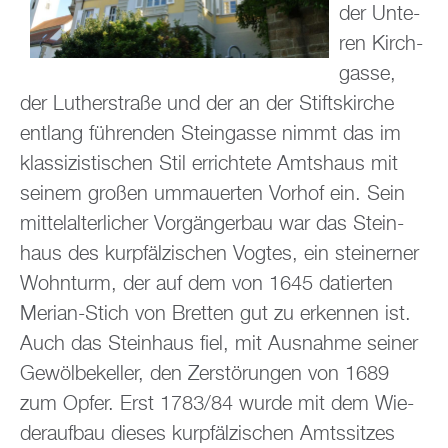
der Un­te­
ren Kirch­
gas­se,
der Lu­ther­stra­ße und der an der Stifts­kir­che
ent­lang füh­ren­den Stein­gas­se nimmt das im
klas­si­zis­ti­schen Stil er­rich­te­te Amts­haus mit
sei­nem gro­ßen um­mau­er­ten Vor­hof ein. Sein
mit­tel­al­ter­li­cher Vor­gän­ger­bau war das Stein­
haus des kur­pfäl­zi­schen Vog­tes, ein stei­ner­ner
Wohn­turm, der auf dem von 1645 da­tier­ten
Me­ri­an-Stich von Brett­en gut zu er­ken­nen ist.
Auch das Stein­haus fiel, mit Aus­nah­me sei­ner
Ge­wöl­be­kel­ler, den Zer­stö­run­gen von 1689
zum Opfer. Erst 1783/84 wurde mit dem Wie­
der­auf­bau die­ses kur­pfäl­zi­schen Amts­sit­zes