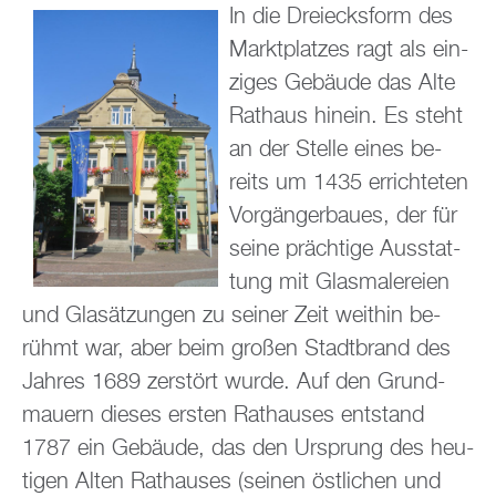
In die Drei­ecks­form des
Markt­plat­zes ragt als ein­
zi­ges Ge­bäu­de das Alte
Rat­haus hin­ein. Es steht
an der Stel­le eines be­
reits um 1435 er­rich­te­ten
Vor­gän­ger­bau­es, der für
seine präch­ti­ge Aus­stat­
tung mit Glas­ma­le­rei­en
und Glas­ät­zun­gen zu sei­ner Zeit weit­hin be­
rühmt war, aber beim gro­ßen Stadt­brand des
Jah­res 1689 zer­stört wurde. Auf den Grund­
mau­ern die­ses ers­ten Rat­hau­ses ent­stand
1787 ein Ge­bäu­de, das den Ur­sprung des heu­
ti­gen Alten Rat­hau­ses (sei­nen öst­li­chen und