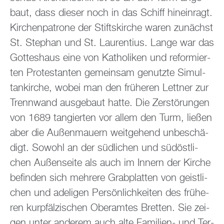
baut, dass die­ser noch in das Schiff hin­ein­ragt.
Kir­chen­pa­tro­ne der Stifts­kir­che waren zu­nächst
St. Ste­phan und St. Lau­ren­ti­us. Lange war das
Got­tes­haus eine von Ka­tho­li­ken und re­for­mier­
ten Pro­tes­tan­ten ge­mein­sam ge­nutz­te Si­mul­
tan­kir­che, wobei man den frü­he­ren Lett­ner zur
Trenn­wand aus­ge­baut hatte. Die Zer­stö­run­gen
von 1689 tan­gier­ten vor allem den Turm, lie­ßen
aber die Au­ßen­mau­ern weit­ge­hend un­be­schä­
digt. So­wohl an der süd­li­chen und süd­öst­li­
chen Au­ßen­sei­te als auch im In­nern der Kir­che
be­fin­den sich meh­re­re Grab­plat­ten von geist­li­
chen und ade­li­gen Per­sön­lich­kei­ten des frü­he­
ren kur­pfäl­zi­schen Ober­am­tes Brett­en. Sie zei­
gen unter an­de­rem auch alte Fa­mi­li­en- und Ter­