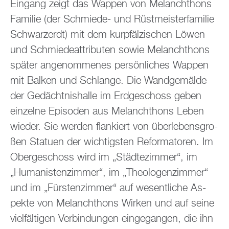
Ein­gang zeigt das Wap­pen von Me­lan­chthons
Fa­mi­lie (der Schmie­de- und Rüst­meis­ter­fa­mi­lie
Schwarz­erdt) mit dem kur­pfäl­zi­schen Löwen
und Schmie­de­at­tri­bu­ten sowie Me­lan­chthons
spä­ter an­ge­nom­me­nes per­sön­li­ches Wap­pen
mit Bal­ken und Schlan­ge. Die Wand­ge­mäl­de
der Ge­dächt­nis­hal­le im Erd­ge­schoss geben
ein­zel­ne Epi­so­den aus Me­lan­chthons Leben
wie­der. Sie wer­den flan­kiert von über­le­bens­gro­
ßen Sta­tu­en der wich­tigs­ten Re­for­ma­to­ren. Im
Ober­ge­schoss wird im „Städ­te­zim­mer“, im
„Hu­ma­nis­ten­zim­mer“, im „Theo­lo­gen­zim­mer“
und im „Fürs­ten­zim­mer“ auf we­sent­li­che As­
pek­te von Me­lan­chthons Wir­ken und auf seine
viel­fäl­ti­gen Ver­bin­dun­gen ein­ge­gan­gen, die ihn