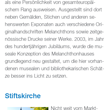
als eine Per­sön­lich­keit von ge­samt­eu­ro­päi­
schem Rang aus­wei­sen. Aus­ge­stellt sind dort
neben Ge­mäl­den, Sti­chen und an­de­ren se­
hens­wer­ten Ex­po­na­ten auch ver­schie­de­ne Ori­
gi­nal­hand­schrif­ten Me­lan­chthons sowie zeit­ge­
nös­si­sche Dru­cke sei­ner Werke. 2003, im Jahr
des hun­dert­jäh­ri­gen Ju­bi­lä­ums, wurde die mu­
sea­le Kon­zep­ti­on des Me­lan­chthon­hau­ses
grund­le­gend neu ge­stal­tet, um die hier vor­han­
de­nen mu­sea­len und bi­blio­the­ka­ri­schen Schät­
ze bes­ser ins Licht zu set­zen.
Stifts­kir­che
Nicht weit vom Markt­