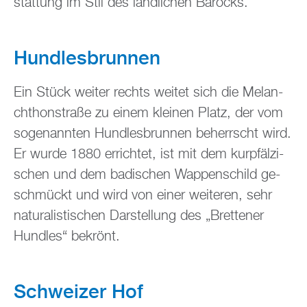
stat­tung im Stil des länd­li­chen Ba­rocks.
Hund­les­brun­nen
Ein Stück wei­ter rechts wei­tet sich die Me­lan­
chthon­stra­ße zu einem klei­nen Platz, der vom
so­ge­nann­ten Hund­les­brun­nen be­herrscht wird.
Er wurde 1880 er­rich­tet, ist mit dem kur­pfäl­zi­
schen und dem ba­di­schen Wap­pen­schild ge­
schmückt und wird von einer wei­te­ren, sehr
na­tu­ra­lis­ti­schen Dar­stel­lung des „Brettener
Hund­les“ be­krönt.
Schwei­zer Hof