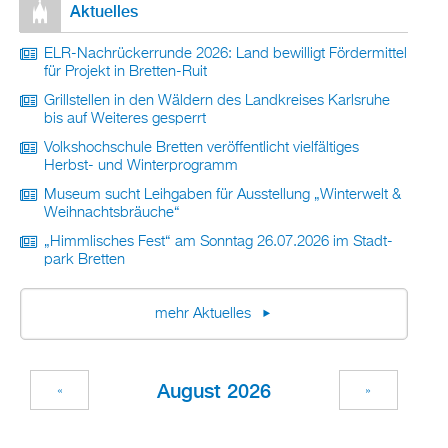
Ak­tu­el­les
ELR-Nach­rü­ck­er­run­de 2026: Land be­wil­ligt För­der­mit­tel
für Pro­jekt in Brett­en-Ruit
Grill­stel­len in den Wäl­dern des Land­krei­ses Karls­ru­he
bis auf Wei­te­res ge­sperrt
Volks­hoch­schu­le Brett­en ver­öf­fent­licht viel­fäl­ti­ges
Herbst- und Win­ter­pro­gramm
Mu­se­um sucht Leih­ga­ben für Aus­stel­lung „Win­ter­welt &
Weih­nachts­bräu­che“
„Himm­li­sches Fest“ am Sonn­tag 26.07.2026 im Stadt­
park Brett­en
mehr Ak­tu­el­les
Au­gust 2026
«
»