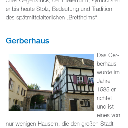
ches Ge­gen­stück, der Pfei­fer­turm, sym­bo­li­siert
er bis heute Stolz, Be­deu­tung und Tra­di­ti­on
des spät­mit­tel­al­ter­li­chen „Brett­heims“.
Ger­ber­haus
Das Ger­
ber­haus
wurde im
Jahre
1585 er­
rich­tet
und ist
eines von
nur we­ni­gen Häu­sern, die den gro­ßen Stadt­