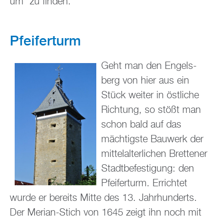
um“ zu fin­den.
Pfei­fer­turm
Geht man den En­gels­
berg von hier aus ein
Stück wei­ter in öst­li­che
Rich­tung, so stößt man
schon bald auf das
mäch­tigs­te Bau­werk der
mit­tel­al­ter­li­chen Brettener
Stadt­be­fes­ti­gung: den
Pfei­fer­turm. Er­rich­tet
wurde er be­reits Mitte des 13. Jahr­hun­derts.
Der Me­ri­an-Stich von 1645 zeigt ihn noch mit