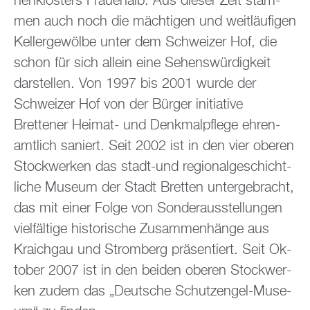
nen­klos­ters Frau­en­alb. Aus die­ser Zeit stam­
men auch noch die mäch­ti­gen und weit­läu­fi­gen
Kel­ler­ge­wöl­be unter dem Schwei­zer Hof, die
schon für sich al­lein eine Se­hens­wür­dig­keit
dar­stel­len. Von 1997 bis 2001 wurde der
Schwei­zer Hof von der Bür­ger in­itia­ti­ve
Brettener Hei­mat- und Denk­mal­pfle­ge eh­ren­
amt­lich sa­niert. Seit 2002 ist in den vier obe­ren
Stock­wer­ken das stadt-und re­gio­nal­ge­schicht­
li­che Mu­se­um der Stadt Brett­en un­ter­ge­bracht,
das mit einer Folge von Son­der­aus­stel­lun­gen
viel­fäl­ti­ge his­to­ri­sche Zu­sam­men­hän­ge aus
Kraich­gau und Strom­berg prä­sen­tiert. Seit Ok­
to­ber 2007 ist in den bei­den obe­ren Stock­wer­
ken zudem das „Deut­sche Schutz­en­gel-Mu­se­