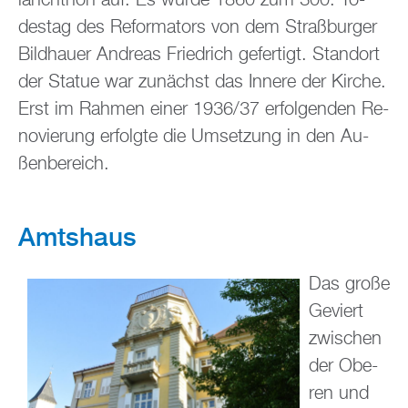
des­tag des Re­for­ma­tors von dem Straßbur­ger
Bild­hau­er An­dre­as Fried­rich ge­fer­tigt. Stand­ort
der Sta­tue war zu­nächst das In­ne­re der Kir­che.
Erst im Rah­men einer 1936/37 er­fol­gen­den Re­
no­vie­rung er­folg­te die Um­set­zung in den Au­
ßen­be­reich.
Amts­haus
Das große
Ge­viert
zwi­schen
der Obe­
ren und