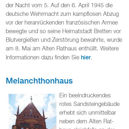
der Nacht vom 5. Auf den 6. April 1945 die
deut­sche Wehr­macht zum kampf­lo­sen Abzug
vor der her­an­rü­cken­den fran­zö­si­schen Armee
be­weg­te und so seine Hei­mat­stadt Brett­en vor
Blut­ver­gie­ßen und Zer­stö­rung be­wahr­te, wurde
am 8. Mai am Alten Rat­haus ent­hüllt. Wei­te­re
hier
In­for­ma­tio­nen dazu fin­den Sie
.
Me­lan­chthon­haus
Ein be­ein­dru­cken­des
rotes Sand­stein­ge­bäu­de
er­hebt sich un­mit­tel­bar
neben dem Alten Rat­