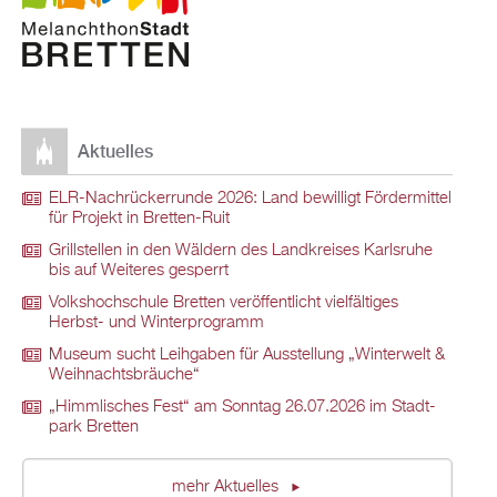
Ak­tu­el­les
ELR-Nach­rü­ck­er­run­de 2026: Land be­wil­ligt För­der­mit­tel
für Pro­jekt in Brett­en-Ruit
Grill­stel­len in den Wäl­dern des Land­krei­ses Karls­ru­he
bis auf Wei­te­res ge­sperrt
Volks­hoch­schu­le Brett­en ver­öf­fent­licht viel­fäl­ti­ges
Herbst- und Win­ter­pro­gramm
Mu­se­um sucht Leih­ga­ben für Aus­stel­lung „Win­ter­welt &
Weih­nachts­bräu­che“
„Himm­li­sches Fest“ am Sonn­tag 26.07.2026 im Stadt­
park Brett­en
mehr Ak­tu­el­les