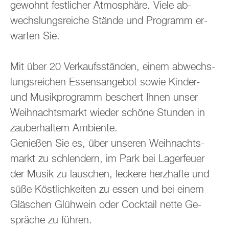
ge­wohnt fest­li­cher At­mo­sphä­re. Viele ab­
wechs­lungs­rei­che Stän­de und Pro­gramm er­
war­ten Sie.
Mit über 20 Ver­kaufs­stän­den, einem ab­wechs­
lungs­rei­chen Es­sens­an­ge­bot sowie Kin­der-
und Mu­sik­pro­gramm be­schert Ihnen unser
Weih­nachts­markt wie­der schö­ne Stun­den in
zau­ber­haf­tem Am­bi­en­te.
Ge­nie­ßen Sie es, über un­se­ren Weih­nachts­
markt zu schlen­dern, im Park bei La­ger­feu­er
der Musik zu lau­schen, le­cke­re herz­haf­te und
süße Köst­lich­kei­ten zu essen und bei einem
Gläs­chen Glüh­wein oder Cock­tail nette Ge­
sprä­che zu füh­ren.