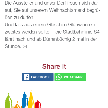
Die Aus­stel­ler und unser Dorf freu­en sich dar­
auf, Sie auf un­se­rem Weih­nachts­markt be­grü­
ßen zu dür­fen.
Und falls aus einem Gläs­chen Glüh­wein ein
zwei­tes wer­den soll­te -- die Stadt­bahn­li­nie S4
fährt nach und ab Dür­ren­bü­chig 2 mal in der
Stun­de. :-)
Share it
FACE­BOOK
WHATS­APP