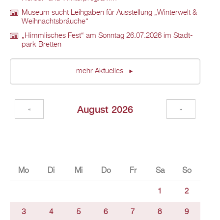
Mu­se­um sucht Leih­ga­ben für Aus­stel­lung „Win­ter­welt &
Weih­nachts­bräu­che“
„Himm­li­sches Fest“ am Sonn­tag 26.07.2026 im Stadt­
park Brett­en
mehr Ak­tu­el­les
Au­gust 2026
«
»
Mo
Di
Mi
Do
Fr
Sa
So
1
2
3
4
5
6
7
8
9