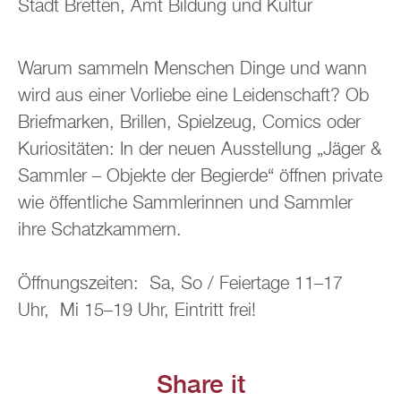
Stadt Brett­en, Amt Bil­dung und Kul­tur
Warum sam­meln Men­schen Dinge und wann
wird aus einer Vor­lie­be eine Lei­den­schaft? Ob
Brief­mar­ken, Bril­len, Spiel­zeug, Co­mics oder
Ku­rio­si­tä­ten: In der neuen Aus­stel­lung „Jäger &
Samm­ler – Ob­jek­te der Be­gier­de“ öff­nen pri­va­te
wie öf­fent­li­che Samm­le­rin­nen und Samm­ler
ihre Schatz­kam­mern.
Öff­nungs­zei­ten: Sa, So / Fei­er­ta­ge 11–17
Uhr, Mi 15–19 Uhr, Ein­tritt frei!
Share it