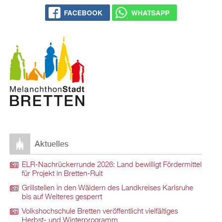
FACE­BOOK
WHATS­APP
Ak­tu­el­les
ELR-Nach­rü­ck­er­run­de 2026: Land be­wil­ligt För­der­mit­tel
für Pro­jekt in Brett­en-Ruit
Grill­stel­len in den Wäl­dern des Land­krei­ses Karls­ru­he
bis auf Wei­te­res ge­sperrt
Volks­hoch­schu­le Brett­en ver­öf­fent­licht viel­fäl­ti­ges
Herbst- und Win­ter­pro­gramm