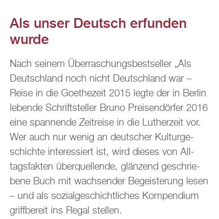
Als unser Deutsch er­fun­den
wurde
Nach sei­nem Über­ra­schungs­best­sel­ler „Als
Deutsch­land noch nicht Deutsch­land war –
Reise in die Goe­the­zeit 2015 legte der in Ber­lin
le­ben­de Schrift­stel­ler Bruno Prei­sen­dör­fer 2016
eine span­nen­de Zeit­rei­se in die Lut­her­zeit vor.
Wer auch nur wenig an deut­scher Kul­tur­ge­
schich­te in­ter­es­siert ist, wird die­ses von All­
tags­fak­ten über­quel­len­de, glän­zend ge­schrie­
be­ne Buch mit wach­sen­der Be­geis­te­rung lesen
– und als so­zi­al­ge­schicht­li­ches Kom­pen­di­um
griff­be­reit ins Regal stel­len.