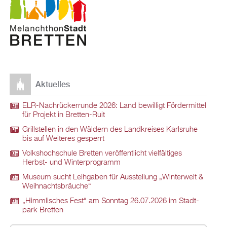
Ak­tu­el­les
ELR-Nach­rü­ck­er­run­de 2026: Land be­wil­ligt För­der­mit­tel
für Pro­jekt in Brett­en-Ruit
Grill­stel­len in den Wäl­dern des Land­krei­ses Karls­ru­he
bis auf Wei­te­res ge­sperrt
Volks­hoch­schu­le Brett­en ver­öf­fent­licht viel­fäl­ti­ges
Herbst- und Win­ter­pro­gramm
Mu­se­um sucht Leih­ga­ben für Aus­stel­lung „Win­ter­welt &
Weih­nachts­bräu­che“
„Himm­li­sches Fest“ am Sonn­tag 26.07.2026 im Stadt­
park Brett­en