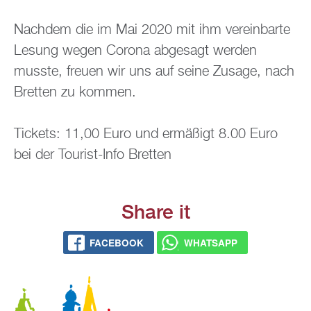
Nach­dem die im Mai 2020 mit ihm ver­ein­bar­te
Le­sung wegen Co­ro­na ab­ge­sagt wer­den
muss­te, freu­en wir uns auf seine Zu­sa­ge, nach
Brett­en zu kom­men.
Ti­ckets: 11,00 Euro und er­mä­ßigt 8.00 Euro
bei der Tou­rist-Info Brett­en
Share it
FACE­BOOK
WHATS­APP