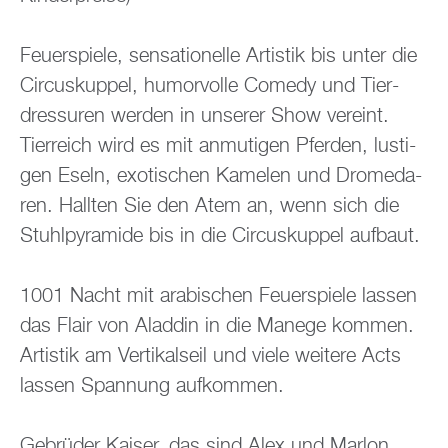
Feu­er­spie­le, sen­sa­tio­nel­le Ar­tis­tik bis unter die
Cir­cus­kup­pel, hu­mor­vol­le Co­me­dy und Tier­
dres­su­ren wer­den in un­se­rer Show ver­eint.
Tier­reich wird es mit an­mu­ti­gen Pfer­den, lus­ti­
gen Eseln, exo­ti­schen Ka­me­len und Dro­me­da­
ren. Hall­ten Sie den Atem an, wenn sich die
Stuhl­py­ra­mi­de bis in die Cir­cus­kup­pel auf­baut.
1001 Nacht mit ara­bi­schen Feu­er­spie­le las­sen
das Flair von Alad­din in die Ma­ne­ge kom­men.
Ar­tis­tik am Ver­ti­kal­seil und viele wei­te­re Acts
las­sen Span­nung auf­kom­men.
Ge­brü­der Kai­ser, das sind Alex und Mar­lon