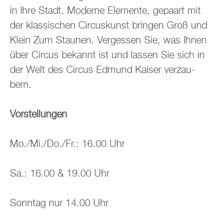
in Ihre Stadt. Mo­der­ne Ele­men­te, ge­paart mit
der klas­si­schen Cir­cus­kunst brin­gen Groß und
Klein Zum Stau­nen. Ver­ges­sen Sie, was Ihnen
über Cir­cus be­kannt ist und las­sen Sie sich in
der Welt des Cir­cus Ed­mund Kai­ser ver­zau­
bern.
Vor­stel­lun­gen
Mo./Mi./Do./Fr.: 16.00 Uhr
Sa.: 16.00 & 19.00 Uhr
Sonn­tag nur 14.00 Uhr