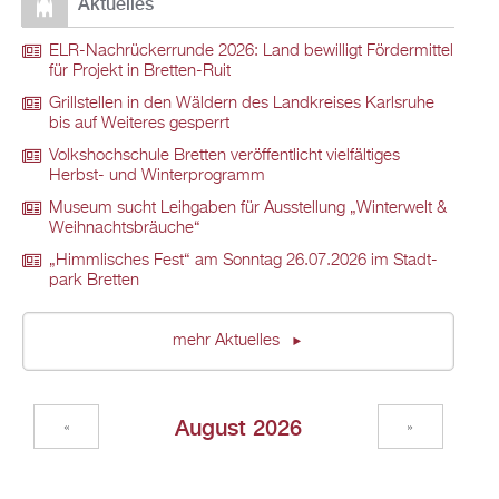
Ak­tu­el­les
ELR-Nach­rü­ck­er­run­de 2026: Land be­wil­ligt För­der­mit­tel
für Pro­jekt in Brett­en-Ruit
Grill­stel­len in den Wäl­dern des Land­krei­ses Karls­ru­he
bis auf Wei­te­res ge­sperrt
Volks­hoch­schu­le Brett­en ver­öf­fent­licht viel­fäl­ti­ges
Herbst- und Win­ter­pro­gramm
Mu­se­um sucht Leih­ga­ben für Aus­stel­lung „Win­ter­welt &
Weih­nachts­bräu­che“
„Himm­li­sches Fest“ am Sonn­tag 26.07.2026 im Stadt­
park Brett­en
mehr Ak­tu­el­les
Au­gust 2026
«
»