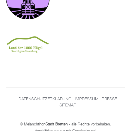
DA­TEN­SCHUT­Z­ER­KLÄ­RUNG
IM­PRES­SUM
PRES­SE
SITEMAP
© Me­lan­chthon
Stadt Brett­en
- alle Rech­te vor­be­hal­ten.