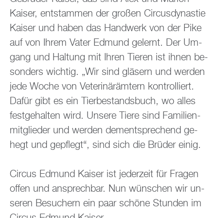
Kai­ser, ent­stam­men der gro­ßen Cir­cus­dy­nas­tie
Kai­ser und haben das Hand­werk von der Pike
auf von Ihrem Vater Ed­mund ge­lernt. Der Um­
gang und Hal­tung mit Ihren Tie­ren ist ihnen be­
son­ders wich­tig. „Wir sind glä­sern und wer­den
jede Woche von Ve­te­ri­när­äm­tern kon­trol­liert.
Dafür gibt es ein Tier­be­stands­buch, wo alles
fest­ge­hal­ten wird. Un­se­re Tiere sind Fa­mi­li­en­
mit­glie­der und wer­den dem­entspre­chend ge­
hegt und ge­pflegt“, sind sich die Brü­der einig.
Cir­cus Ed­mund Kai­ser ist je­der­zeit für Fra­gen
offen und an­sprech­bar. Nun wün­schen wir un­
se­ren Be­su­chern ein paar schö­ne Stun­den im