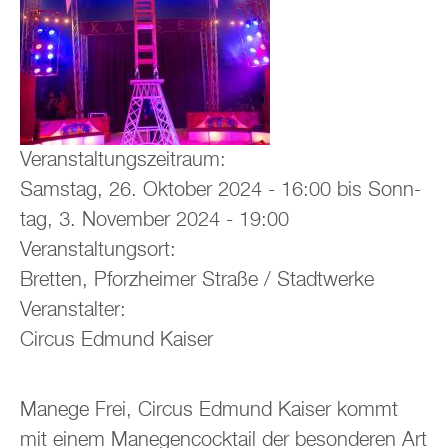
Ver­an­stal­tungs­zeit­raum:
Sams­tag, 26. Ok­to­ber 2024 - 16:00
bis
Sonn­
tag, 3. No­vem­ber 2024 - 19:00
Ver­an­stal­tungs­ort:
Brett­en, Pforz­hei­mer Stra­ße / Stadt­wer­ke
Ver­an­stal­ter:
Cir­cus Ed­mund Kai­ser
Ma­ne­ge Frei, Cir­cus Ed­mund Kai­ser kommt
mit einem Ma­ne­gen­cock­tail der be­son­de­ren Art