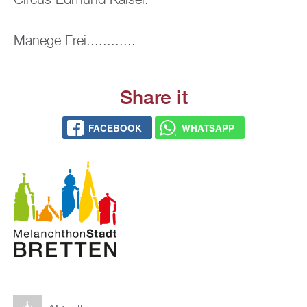
Cir­cus Ed­mund Kai­ser.
Ma­ne­ge Frei............
Share it
FACE­BOOK
WHATS­APP