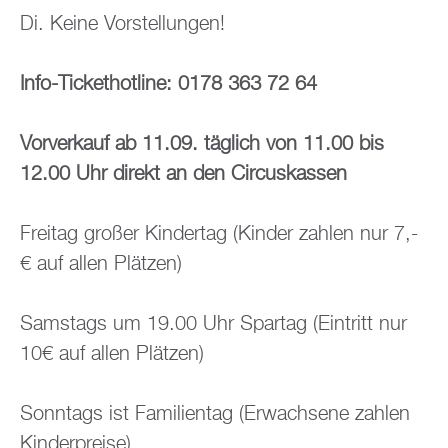
Di. Keine Vor­stel­lun­gen!
Info-Ti­cket­hot­line: 0178 363 72 64
Vor­ver­kauf ab 11.09. täg­lich von 11.00 bis
12.00 Uhr di­rekt an den Cir­cus­kas­sen
Frei­tag gro­ßer Kin­der­tag (Kin­der zah­len nur 7,-
€ auf allen Plät­zen)
Sams­tags um 19.00 Uhr Spar­tag (Ein­tritt nur
10€ auf allen Plät­zen)
Sonn­tags ist Fa­mi­li­en­tag (Er­wach­se­ne zah­len
Kin­der­prei­se)