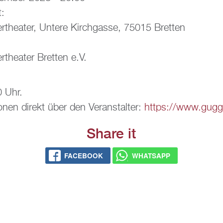
t:
­thea­ter, Un­te­re Kirch­gas­se, 75015 Brett­en
­thea­ter Brett­en e.V.
0 Uhr.
io­nen di­rekt über den Ver­an­stal­ter:
https://​www.​gugg-
Share it
FACE­BOOK
WHATS­APP