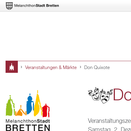
Ver­an­stal­tun­gen & Märk­te
Don Qui­xo­te
Sie
sind
Do
hier
Ver­an­stal­tungs­ze
Sams­tag, 2. De­