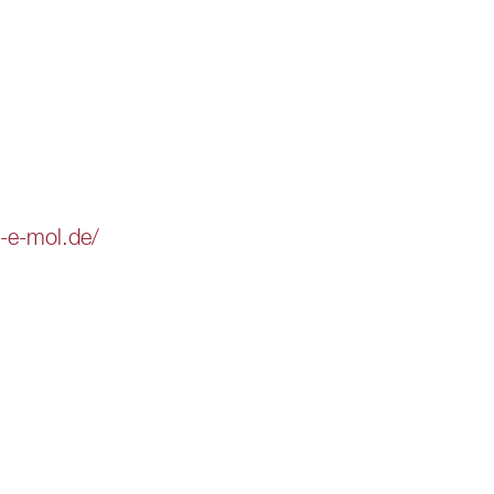
​e-​mol.​de/