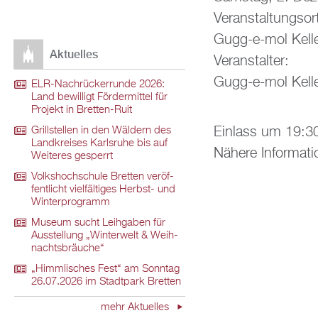
Ver­an­stal­tungs­or
Gugg-e-mol Kel­ler
Ak­tu­el­les
Ver­an­stal­ter:
Gugg-e-mol Kel­ler
ELR-Nach­rü­ck­er­run­de 2026:
Land be­wil­ligt För­der­mit­tel für
Pro­jekt in Brett­en-Ruit
Ein­lass um 19:3
Grill­stel­len in den Wäl­dern des
Land­krei­ses Karls­ru­he bis auf
Nä­he­re In­for­ma­t
Wei­te­res ge­sperrt
Volks­hoch­schu­le Brett­en ver­öf­
fent­licht viel­fäl­ti­ges Herbst- und
Win­ter­pro­gramm
Mu­se­um sucht Leih­ga­ben für
Aus­stel­lung „Win­ter­welt & Weih­
nachts­bräu­che“
„Himm­li­sches Fest“ am Sonn­tag
26.07.2026 im Stadt­park Brett­en
mehr Ak­tu­el­les