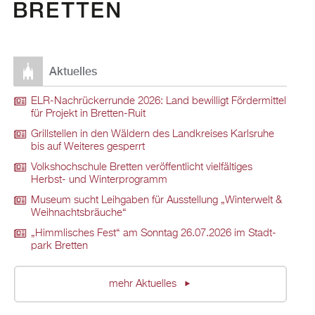
Ak­tu­el­les
ELR-Nach­rü­ck­er­run­de 2026: Land be­wil­ligt För­der­mit­tel
für Pro­jekt in Brett­en-Ruit
Grill­stel­len in den Wäl­dern des Land­krei­ses Karls­ru­he
bis auf Wei­te­res ge­sperrt
Volks­hoch­schu­le Brett­en ver­öf­fent­licht viel­fäl­ti­ges
Herbst- und Win­ter­pro­gramm
Mu­se­um sucht Leih­ga­ben für Aus­stel­lung „Win­ter­welt &
Weih­nachts­bräu­che“
„Himm­li­sches Fest“ am Sonn­tag 26.07.2026 im Stadt­
park Brett­en
mehr Ak­tu­el­les