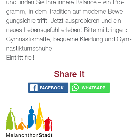
und fin­den Sie Ihre in­ne­re Ba­lan­ce – ein Pro­
gramm, in dem Tra­di­ti­on auf mo­der­ne Be­we­
gungs­leh­re trifft. Jetzt aus­pro­bie­ren und ein
neues Le­bens­ge­fühl er­le­ben! Bitte mit­brin­gen:
Gym­nas­tik­mat­te, be­que­me Klei­dung und Gym­
nas­tik­turn­schu­he
Ein­tritt frei!
Share it
FACE­BOOK
WHATS­APP