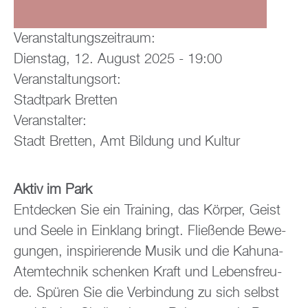
Ver­an­stal­tungs­zeit­raum:
Diens­tag, 12. Au­gust 2025 - 19:00
Ver­an­stal­tungs­ort:
Stadt­park Brett­en
Ver­an­stal­ter:
Stadt Brett­en, Amt Bil­dung und Kul­tur
Aktiv im Park
Ent­de­cken Sie ein Trai­ning, das Kör­per, Geist
und Seele in Ein­klang bringt. Flie­ßen­de Be­we­
gun­gen, in­spi­rie­ren­de Musik und die Ka­hu­na-
Atem­tech­nik schen­ken Kraft und Le­bens­freu­
de. Spü­ren Sie die Ver­bin­dung zu sich selbst