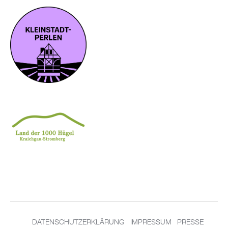
DA­TEN­SCHUT­Z­ER­KLÄ­RUNG
IM­PRES­SUM
PRES­SE