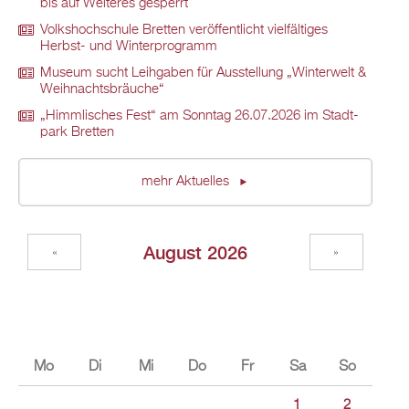
bis auf Wei­te­res ge­sperrt
Volks­hoch­schu­le Brett­en ver­öf­fent­licht viel­fäl­ti­ges
Herbst- und Win­ter­pro­gramm
Mu­se­um sucht Leih­ga­ben für Aus­stel­lung „Win­ter­welt &
Weih­nachts­bräu­che“
„Himm­li­sches Fest“ am Sonn­tag 26.07.2026 im Stadt­
park Brett­en
mehr Ak­tu­el­les
Au­gust 2026
«
»
Mo
Di
Mi
Do
Fr
Sa
So
1
2