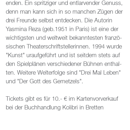
en­den. Ein sprit­zi­ger und ent­lar­ven­der Ge­nuss,
denn man kann sich in so man­chen Zügen der
drei Freun­de selbst ent­de­cken. Die Au­to­rin
Yas­mi­na Reza (geb.1951 in Paris) ist eine der
wich­tigs­ten und welt­weit be­kann­tes­ten fran­zö­
si­schen Thea­ter­schrift­stel­le­rin­nen. 1994 wurde
"Kunst" ur­auf­ge­führt und ist seit­dem stets auf
den Spiel­plä­nen ver­schie­de­ner Büh­nen ent­hal­
ten. Wei­te­re Welt­erfol­ge sind "Drei Mal Leben"
und "Der Gott des Ge­met­zels".
Ti­ckets gibt es für 10.- € im Kar­ten­vor­ver­kauf
bei der Buch­hand­lung Ko­li­bri in Brett­en