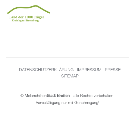
DA­TEN­SCHUT­Z­ER­KLÄ­RUNG
IM­PRES­SUM
PRES­SE
SITEMAP
© Me­lan­chthon
Stadt Brett­en
- alle Rech­te vor­be­hal­ten.
Ver­viel­fäl­ti­gung nur mit Ge­neh­mi­gung!