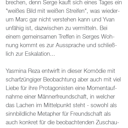
bre­chen, denn Serge kauft sich eines Tages ein
"wei­ßes Bild mit wei­ßen Strei­fen", was wie­der­
um Marc gar nicht ver­ste­hen kann und Yvan
un­fä­hig ist, da­zwi­schen zu ver­mit­teln. Bei
einem ge­mein­sa­men Tref­fen in Ser­ges Woh­
nung kommt es zur Aus­spra­che und schlie­ß­
lich zur Es­ka­la­ti­on...
Yas­mi­na Reza ent­wirft in die­ser Ko­mö­die mit
scharf­zün­gi­ger Be­ob­ach­tung aber auch mit viel
Liebe für ihre Prot­ago­nis­ten eine Mo­ment­auf­
nah­me einer Män­ner­freund­schaft, in wel­cher
das La­chen im Mit­tel­punkt steht - so­wohl als
sinn­bild­li­che Me­ta­pher für Freund­schaft als
auch kon­kret für die be­ob­ach­ten­den Zu­schau­