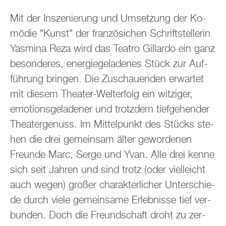
Mit der In­sze­nie­rung und Um­set­zung der Ko­
mö­die "Kunst" der fran­zö­si­chen Schrift­stel­le­rin
Yas­mi­na Reza wird das Tea­tro Gil­lar­do ein ganz
be­son­de­res, en­er­gie­ge­la­de­nes Stück zur Auf­
füh­rung brin­gen. Die Zu­schau­en­den er­war­tet
mit die­sem Thea­ter-Welt­erfolg ein wit­zi­ger,
emo­ti­ons­ge­la­de­ner und trotz­dem tief­ge­hen­der
Thea­ter­ge­nuss. Im Mit­tel­punkt des Stücks ste­
hen die drei ge­mein­sam älter ge­wor­de­nen
Freun­de Marc, Serge und Yvan. Alle drei kenne
sich seit Jah­ren und sind trotz (oder viel­leicht
auch wegen) gro­ßer cha­rak­ter­li­cher Un­ter­schie­
de durch viele ge­mein­sa­me Er­leb­nis­se tief ver­
bun­den. Doch die Freund­schaft droht zu zer­