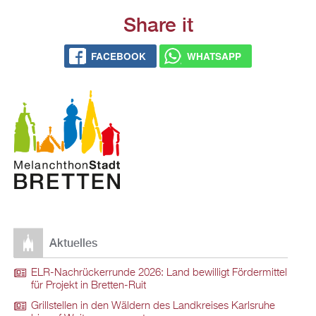
Share it
FACE­BOOK
WHATS­APP
Ak­tu­el­les
ELR-Nach­rü­ck­er­run­de 2026: Land be­wil­ligt För­der­mit­tel
für Pro­jekt in Brett­en-Ruit
Grill­stel­len in den Wäl­dern des Land­krei­ses Karls­ru­he