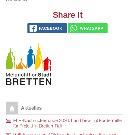
Share it
FACE­BOOK
WHATS­APP
Ak­tu­el­les
ELR-Nach­rü­ck­er­run­de 2026: Land be­wil­ligt För­der­mit­tel
für Pro­jekt in Brett­en-Ruit