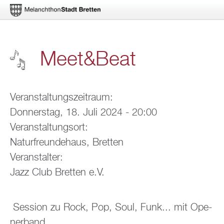
Di­
Meet&Beat
rekt
zum
In­
Ver­an­stal­tungs­zeit­raum:
Don­ners­tag, 18. Juli 2024 - 20:00
halt
Ver­an­stal­tungs­ort:
Na­tur­freun­de­haus, Brett­en
Ver­an­stal­ter:
Jazz Club Brett­en e.V.
Ses­si­on zu Rock, Pop, Soul, Funk... mit Ope­
ner­band