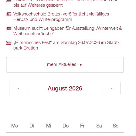
Grill­stel­len in den Wäl­dern des Land­krei­ses Karls­ru­he
bis auf Wei­te­res ge­sperrt
Volks­hoch­schu­le Brett­en ver­öf­fent­licht viel­fäl­ti­ges
Herbst- und Win­ter­pro­gramm
Mu­se­um sucht Leih­ga­ben für Aus­stel­lung „Win­ter­welt &
Weih­nachts­bräu­che“
„Himm­li­sches Fest“ am Sonn­tag 26.07.2026 im Stadt­
park Brett­en
mehr Ak­tu­el­les
Au­gust 2026
«
»
Mo
Di
Mi
Do
Fr
Sa
So