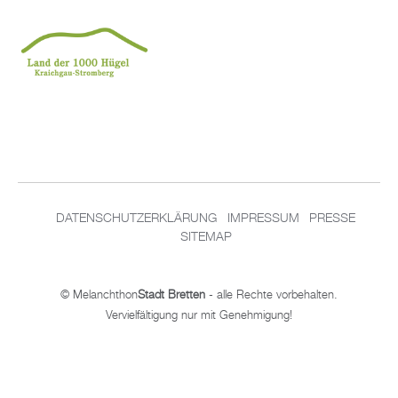
DA­TEN­SCHUT­Z­ER­KLÄ­RUNG
IM­PRES­SUM
PRES­SE
SITEMAP
© Me­lan­chthon
Stadt Brett­en
- alle Rech­te vor­be­hal­ten.
Ver­viel­fäl­ti­gung nur mit Ge­neh­mi­gung!