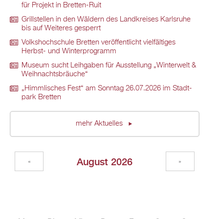
für Pro­jekt in Brett­en-Ruit
Grill­stel­len in den Wäl­dern des Land­krei­ses Karls­ru­he
bis auf Wei­te­res ge­sperrt
Volks­hoch­schu­le Brett­en ver­öf­fent­licht viel­fäl­ti­ges
Herbst- und Win­ter­pro­gramm
Mu­se­um sucht Leih­ga­ben für Aus­stel­lung „Win­ter­welt &
Weih­nachts­bräu­che“
„Himm­li­sches Fest“ am Sonn­tag 26.07.2026 im Stadt­
park Brett­en
mehr Ak­tu­el­les
Au­gust 2026
«
»