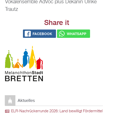
Vo­kal­ensem­ble AdVoc plus De­ka­nin Ul­ri­ke
Trautz
Share it
FACE­BOOK
WHATS­APP
Ak­tu­el­les
ELR-Nach­rü­ck­er­run­de 2026: Land be­wil­ligt För­der­mit­tel