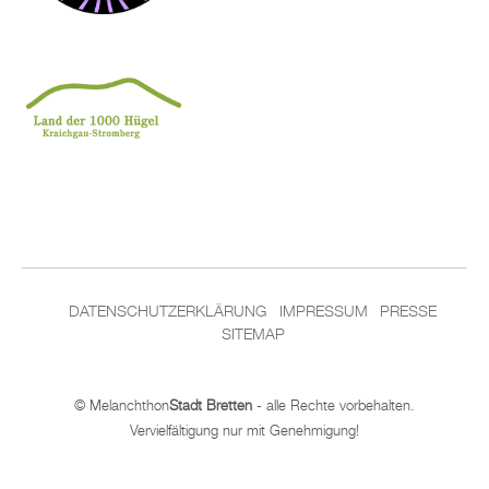
DA­TEN­SCHUT­Z­ER­KLÄ­RUNG
IM­PRES­SUM
PRES­SE
SITEMAP
© Me­lan­chthon
Stadt Brett­en
- alle Rech­te vor­be­hal­ten.
Ver­viel­fäl­ti­gung nur mit Ge­neh­mi­gung!