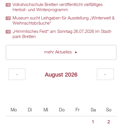
Volks­hoch­schu­le Brett­en ver­öf­fent­licht viel­fäl­ti­ges
Herbst- und Win­ter­pro­gramm
Mu­se­um sucht Leih­ga­ben für Aus­stel­lung „Win­ter­welt &
Weih­nachts­bräu­che“
„Himm­li­sches Fest“ am Sonn­tag 26.07.2026 im Stadt­
park Brett­en
mehr Ak­tu­el­les
Au­gust 2026
«
»
Mo
Di
Mi
Do
Fr
Sa
So
1
2