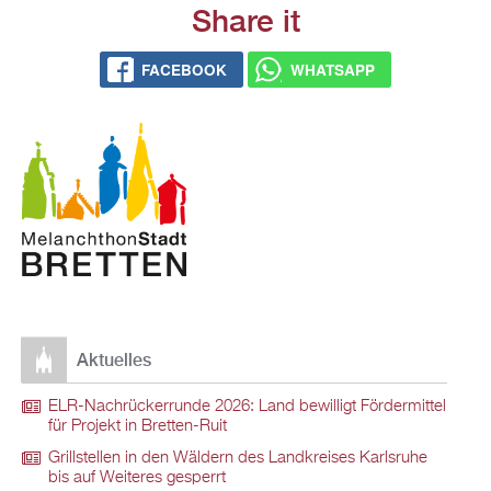
Share it
FACE­BOOK
WHATS­APP
Ak­tu­el­les
ELR-Nach­rü­ck­er­run­de 2026: Land be­wil­ligt För­der­mit­tel
für Pro­jekt in Brett­en-Ruit
Grill­stel­len in den Wäl­dern des Land­krei­ses Karls­ru­he
bis auf Wei­te­res ge­sperrt