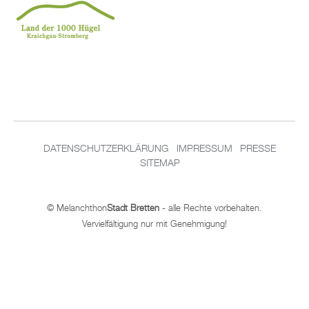
DA­TEN­SCHUT­Z­ER­KLÄ­RUNG
IM­PRES­SUM
PRES­SE
SITEMAP
© Me­lan­chthon
Stadt Brett­en
- alle Rech­te vor­be­hal­ten.
Ver­viel­fäl­ti­gung nur mit Ge­neh­mi­gung!