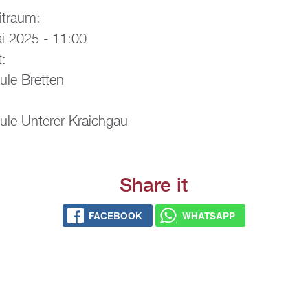
it­raum:
i 2025 - 11:00
t:
­le Brett­en
­le Un­te­rer Kraich­gau
Share it
FACE­BOOK
WHATS­APP