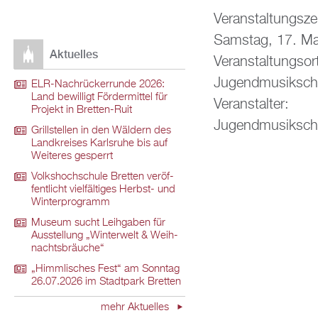
Ver­an­stal­tungs­ze
Sams­tag, 17. Ma
Ak­tu­el­les
Ver­an­stal­tungs­or
Ju­gend­mu­sik­schu
ELR-Nach­rü­ck­er­run­de 2026:
Land be­wil­ligt För­der­mit­tel für
Ver­an­stal­ter:
Pro­jekt in Brett­en-Ruit
Ju­gend­mu­sik­schu
Grill­stel­len in den Wäl­dern des
Land­krei­ses Karls­ru­he bis auf
Wei­te­res ge­sperrt
Volks­hoch­schu­le Brett­en ver­öf­
fent­licht viel­fäl­ti­ges Herbst- und
Win­ter­pro­gramm
Mu­se­um sucht Leih­ga­ben für
Aus­stel­lung „Win­ter­welt & Weih­
nachts­bräu­che“
„Himm­li­sches Fest“ am Sonn­tag
26.07.2026 im Stadt­park Brett­en
mehr Ak­tu­el­les