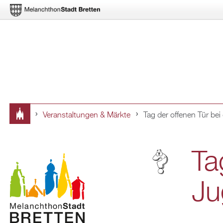
Ver­an­stal­tun­gen & Märk­te
Tag der of­fe­nen Tür bei
Sie
sind
Ta
hier
Ju