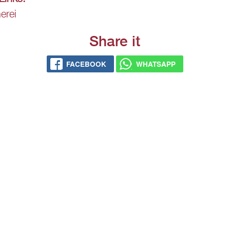
e­rei
Share it
FACE­BOOK
WHATS­APP