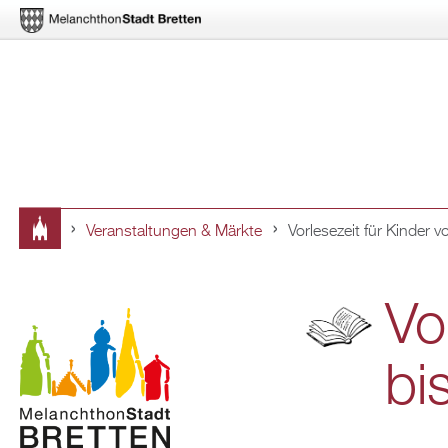
Ver­an­stal­tun­gen & Märk­te
Vor­le­se­zeit für Kin­der 
Sie
sind
Vor
hier
bi