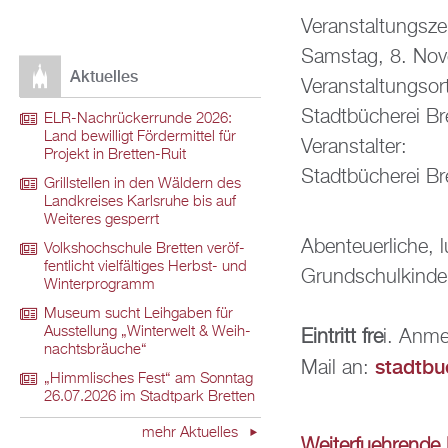
Ver­an­stal­tungs­ze
Sams­tag, 8. No­
Ak­tu­el­les
Ver­an­stal­tungs­or
Stadt­bü­che­rei Br
ELR-Nach­rü­ck­er­run­de 2026:
Land be­wil­ligt För­der­mit­tel für
Ver­an­stal­ter:
Pro­jekt in Brett­en-Ruit
Stadt­bü­che­rei Br
Grill­stel­len in den Wäl­dern des
Land­krei­ses Karls­ru­he bis auf
Wei­te­res ge­sperrt
Aben­teu­er­li­che
Volks­hoch­schu­le Brett­en ver­öf­
fent­licht viel­fäl­ti­ges Herbst- und
Grund­schul­kin­de
Win­ter­pro­gramm
Mu­se­um sucht Leih­ga­ben für
Aus­stel­lung „Win­ter­welt & Weih­
Ein­tritt fre
i. An­m
nachts­bräu­che“
stadt­bu
Mail an:
„Himm­li­sches Fest“ am Sonn­tag
26.07.2026 im Stadt­park Brett­en
mehr Ak­tu­el­les
Wei­ter­fueh­ren­d