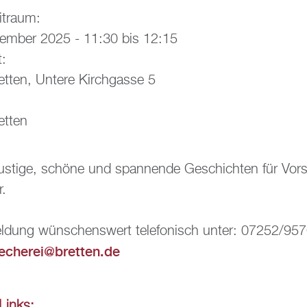
it­raum:
vem­ber 2025 -
11:30
bis
12:15
t:
ett­en, Un­te­re Kirch­gas­se 5
ett­en
, lus­ti­ge, schö­ne und span­nen­de Ge­schich­ten für Vor
r.
el­dung wün­schens­wert te­le­fo­nisch unter: 07252/95
e­che­rei@​bretten.​de
e Links: