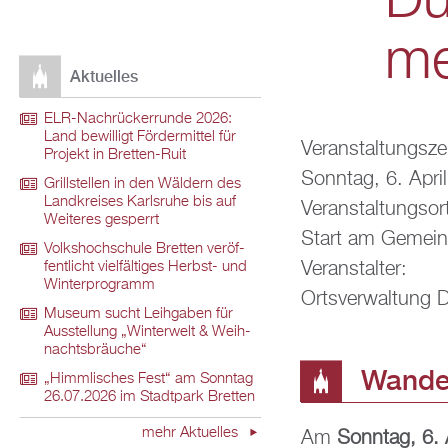
Dür
me
Ak­tu­el­les
ELR-Nach­rü­ck­er­run­de 2026:
Land be­wil­ligt För­der­mit­tel für
Ver­an­stal­tungs­ze
Pro­jekt in Brett­en-Ruit
Sonn­tag, 6. Apri
Grill­stel­len in den Wäl­dern des
Land­krei­ses Karls­ru­he bis auf
Ver­an­stal­tungs­or
Wei­te­res ge­sperrt
Start am Ge­mein­d
Volks­hoch­schu­le Brett­en ver­öf­
Ver­an­stal­ter:
fent­licht viel­fäl­ti­ges Herbst- und
Win­ter­pro­gramm
Orts­ver­wal­tung D
Mu­se­um sucht Leih­ga­ben für
Aus­stel­lung „Win­ter­welt & Weih­
nachts­bräu­che“
Wan­de
„Himm­li­sches Fest“ am Sonn­tag
26.07.2026 im Stadt­park Brett­en
mehr Ak­tu­el­les
Am
Sonn­tag, 6. 