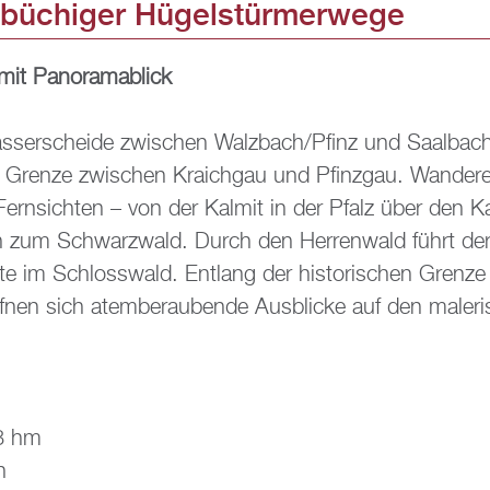
­bü­chi­ger Hü­gel­stür­mer­we­ge
mit Pan­ora­ma­blick
Was­ser­schei­de zwi­schen Walz­bach/Pfinz und Saal­bach 
 Gren­ze zwi­schen Kraich­gau und Pfinz­gau. Wan­de­rer
 Fern­sich­ten – von der Kal­mit in der Pfalz über den Ka
 zum Schwarz­wald. Durch den Her­ren­wald führt der W
te im Schloss­wald. Ent­lang der his­to­ri­schen Gren­
f­nen sich atem­be­rau­ben­de Aus­bli­cke auf den ma­le­ri
38 hm
n