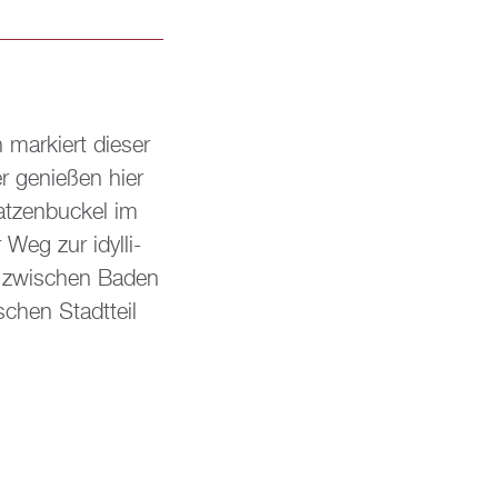
mar­kiert die­ser
 ge­nie­ßen hier
t­zen­bu­ckel im
eg zur idyl­li­
ze zwi­schen Baden
­schen Stadt­teil