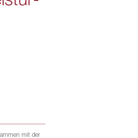
l­stür­
u­sam­men mit der