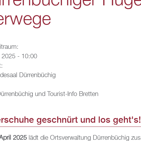
­ren­bü­chi­ger Hü­ge
r­we­ge
it­raum:
l 2025 - 10:00
t:
e­saal Dür­ren­bü­chig
ür­ren­bü­chig und Tou­rist-Info Brett­en
r­schu­he ge­schnürt und los geht's!
April 2025
lädt die Orts­ver­wal­tung Dür­ren­bü­chig z