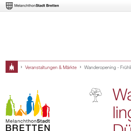
Ver­an­stal­tun­gen & Märk­te
Wan­dero­pe­ning - Früh­l
Sie
sind
Wa
hier
li