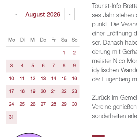
Tou­rist-Info Brett
Au­gust 2026
ses Jahr ste­hen di
«
»
punkt. Die Ver­an
einer Er­öff­nung 
Mo
Di
Mi
Do
Fr
Sa
So
ser. Da­nach hab
de­rung mit Ger­ha
1
2
meis­ter Nico Mo­r
3
4
5
6
7
8
9
idyl­li­schen Wan­d
der Lu­gen­berg mi
10
11
12
13
14
15
16
17
18
19
20
21
22
23
Zu­rück im Ge­mein­
24
25
26
27
28
29
30
Ver­ei­ne ge­nie­ß
son­der­hei­ten er­l
31