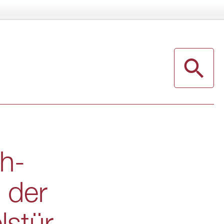
üh­
g der