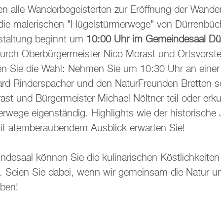
­en alle Wan­der­be­geis­ter­ten zur Er­öff­nung der Wan­de
e ma­le­ri­schen "Hü­gel­stür­mer­we­ge" von Dür­ren­bü­c
­stal­tung be­ginnt um
10:00 Uhr im Ge­mein­de­saal Dür­
durch Ober­bür­ger­meis­ter Nico Mo­rast und Orts­vor­s
en Sie die Wahl: Neh­men Sie um 10:30 Uhr an einer 
rd Rin­der­spa­cher und den Na­tur­Freun­den Brett­en 
ast und Bür­ger­meis­ter Mi­cha­el Nölt­ner teil oder er­k
er­we­ge ei­gen­stän­dig. High­lights wie der his­to­ri­sch
t atem­be­rau­ben­dem Aus­blick er­war­ten Sie!
de­saal kön­nen Sie die ku­li­na­ri­schen Köst­lich­kei­ten 
en. Seien Sie dabei, wenn wir ge­mein­sam die Natur und
e­ben!