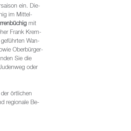
r­sai­son ein. Die­
hig im Mit­tel­
ren­bü­chig
mit
te­her Frank Krem­
ge­führ­ten Wan­
sowie Ober­bür­ger­
un­den Sie die
e Ju­den­weg oder
der ört­li­chen
 re­gio­na­le Be­