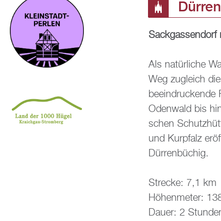
Dür­ren
Sack­gas­sen­dorf 
Als na­tür­li­che 
Weg zu­gleich die
be­ein­dru­cken­de
Oden­wald bis hin
schen Schutz­hüt­
und Kur­pfalz er­öf
Dür­ren­bü­chig.
Stre­cke: 7,1 km
Hö­hen­me­ter: 1
Dauer: 2 Stun­de