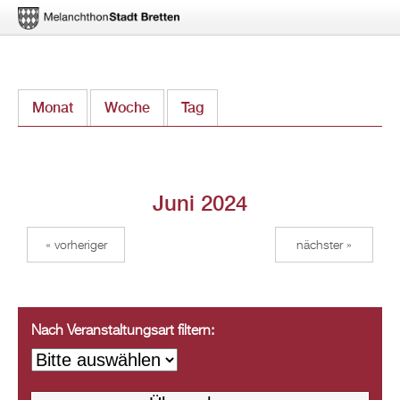
Direkt
Monat
(aktiver Reiter)
Woche
Tag
zum
Inhalt
Juni 2024
« vorheriger
nächster »
Nach Veranstaltungsart filtern: