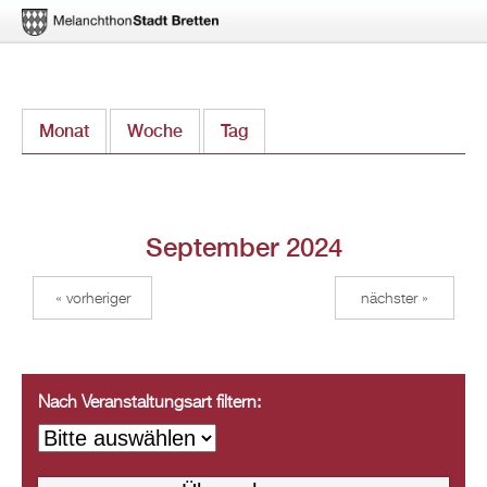
Direkt
Monat
(aktiver Reiter)
Woche
Tag
zum
Inhalt
September 2024
« vorheriger
nächster »
Nach Veranstaltungsart filtern: