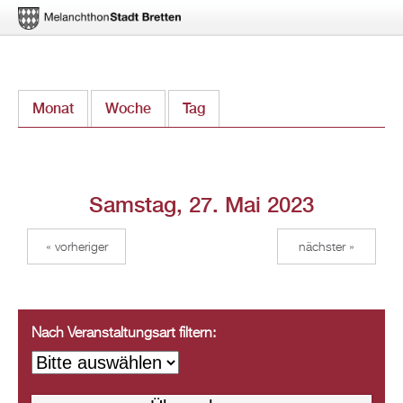
Direkt
Monat
Woche
Tag
(aktiver Reiter)
zum
Inhalt
Samstag, 27. Mai 2023
« vorheriger
nächster »
Nach Veranstaltungsart filtern: