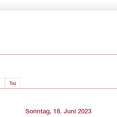
Direkt
zum
Inhalt
e
Tag
(aktiver Reiter)
Sonntag, 18. Juni 2023