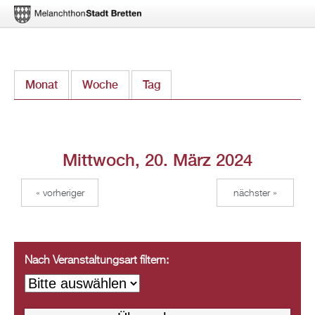
Direkt
Monat
Woche
Tag
(aktiver Reiter)
zum
Inhalt
Mittwoch, 20. März 2024
« vorheriger
nächster »
Nach Veranstaltungsart filtern: