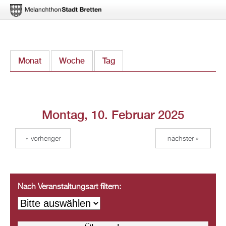
Direkt
Monat
Woche
Tag
(aktiver Reiter)
zum
Inhalt
Montag, 10. Februar 2025
« vorheriger
nächster »
Nach Veranstaltungsart filtern: