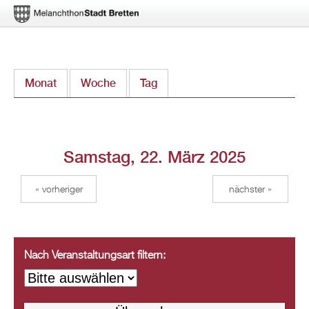
Direkt
Monat
Woche
Tag
(aktiver Reiter)
zum
Inhalt
Samstag, 22. März 2025
« vorheriger
nächster »
Nach Veranstaltungsart filtern: