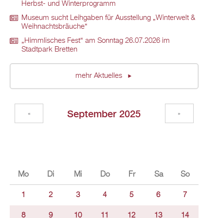
Herbst- und Winterprogramm
Museum sucht Leihgaben für Ausstellung „Winterwelt &
Weihnachtsbräuche“
„Himmlisches Fest“ am Sonntag 26.07.2026 im
Stadtpark Bretten
mehr Aktuelles
September 2025
«
»
Mo
Di
Mi
Do
Fr
Sa
So
1
2
3
4
5
6
7
8
9
10
11
12
13
14