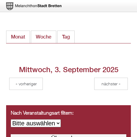
Direkt
Monat
Woche
Tag
(aktiver Reiter)
zum
Inhalt
Mittwoch, 3. September 2025
« vorheriger
nächster »
Nach Veranstaltungsart filtern: