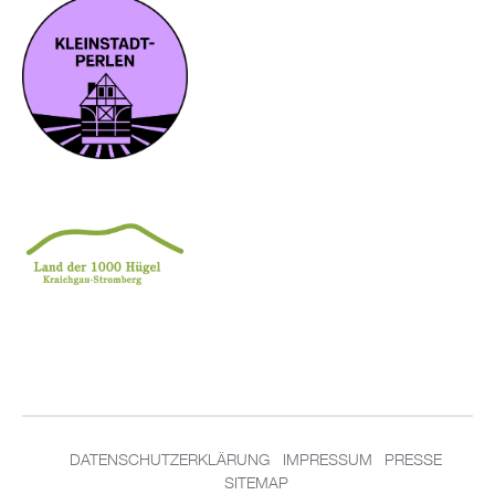
DA­TEN­SCHUT­Z­ER­KLÄ­RUNG
IM­PRES­SUM
PRES­SE
SITEMAP