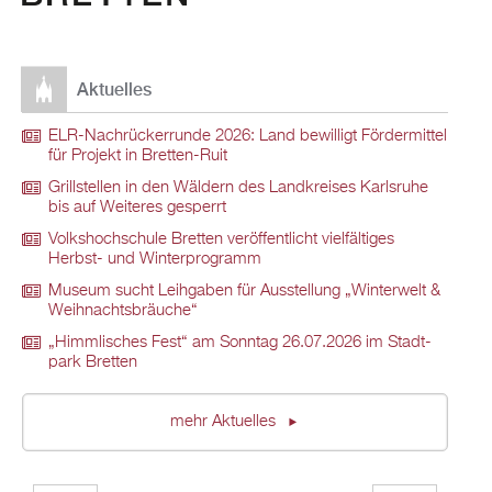
Ak­tu­el­les
ELR-Nach­rü­ck­er­run­de 2026: Land be­wil­ligt För­der­mit­tel
für Pro­jekt in Brett­en-Ruit
Grill­stel­len in den Wäl­dern des Land­krei­ses Karls­ru­he
bis auf Wei­te­res ge­sperrt
Volks­hoch­schu­le Brett­en ver­öf­fent­licht viel­fäl­ti­ges
Herbst- und Win­ter­pro­gramm
Mu­se­um sucht Leih­ga­ben für Aus­stel­lung „Win­ter­welt &
Weih­nachts­bräu­che“
„Himm­li­sches Fest“ am Sonn­tag 26.07.2026 im Stadt­
park Brett­en
mehr Ak­tu­el­les