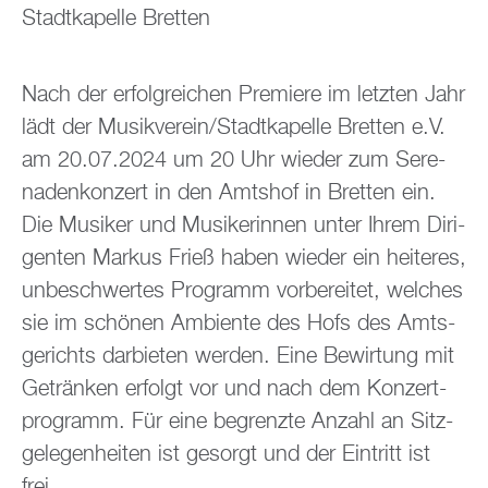
Stadt­ka­pel­le Brett­en
Nach der er­folg­rei­chen Pre­mie­re im letz­ten Jahr
lädt der Mu­sik­ver­ein/Stadt­ka­pel­le Brett­en e.V.
am 20.07.2024 um 20 Uhr wie­der zum Se­re­
na­den­kon­zert in den Amts­hof in Brett­en ein.
Die Mu­si­ker und Mu­si­ke­rin­nen unter Ihrem Di­ri­
gen­ten Mar­kus Frieß haben wie­der ein hei­te­res,
un­be­schwer­tes Pro­gramm vor­be­rei­tet, wel­ches
sie im schö­nen Am­bi­en­te des Hofs des Amts­
ge­richts dar­bie­ten wer­den. Eine Be­wir­tung mit
Ge­trän­ken er­folgt vor und nach dem Kon­zert­
pro­gramm. Für eine be­grenz­te An­zahl an Sitz­
ge­le­gen­hei­ten ist ge­sorgt und der Ein­tritt ist
frei.