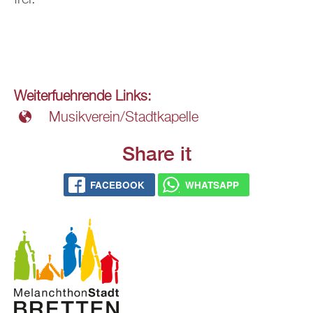
Wei­ter­fueh­ren­de Links:
Mu­sik­ver­ein/Stadt­ka­pel­le
Share it
FACE­BOOK
WHATS­APP