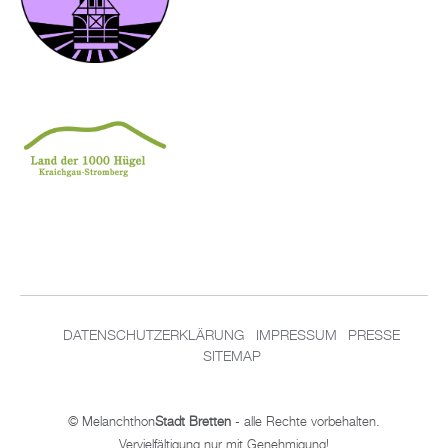
DA­TEN­SCHUT­Z­ER­KLÄ­RUNG
IM­PRES­SUM
PRES­SE
SITEMAP
© Me­lan­chthon
Stadt Brett­en
- alle Rech­te vor­be­hal­ten.
Ver­viel­fäl­ti­gung nur mit Ge­neh­mi­gung!