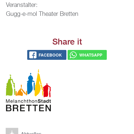
Ver­an­stal­ter:
Gugg-e-mol Thea­ter Brett­en
Share it
FACE­BOOK
WHATS­APP