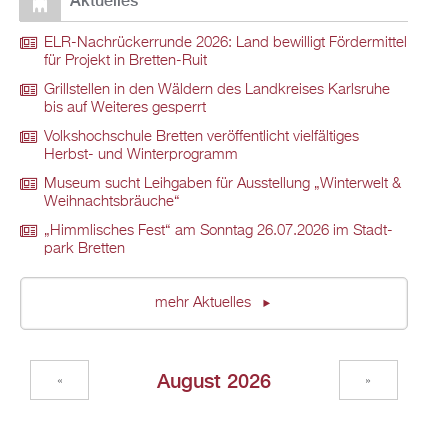
Ak­tu­el­les
ELR-Nach­rü­ck­er­run­de 2026: Land be­wil­ligt För­der­mit­tel
für Pro­jekt in Brett­en-Ruit
Grill­stel­len in den Wäl­dern des Land­krei­ses Karls­ru­he
bis auf Wei­te­res ge­sperrt
Volks­hoch­schu­le Brett­en ver­öf­fent­licht viel­fäl­ti­ges
Herbst- und Win­ter­pro­gramm
Mu­se­um sucht Leih­ga­ben für Aus­stel­lung „Win­ter­welt &
Weih­nachts­bräu­che“
„Himm­li­sches Fest“ am Sonn­tag 26.07.2026 im Stadt­
park Brett­en
mehr Ak­tu­el­les
Au­gust 2026
«
»