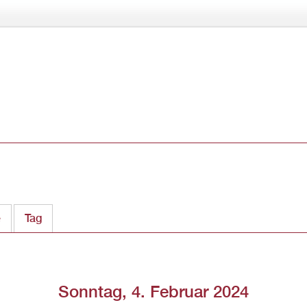
Direkt
zum
Inhalt
e
Tag
(aktiver Reiter)
Sonntag, 4. Februar 2024