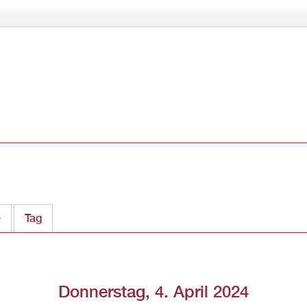
Direkt
zum
Inhalt
e
Tag
(aktiver Reiter)
Donnerstag, 4. April 2024