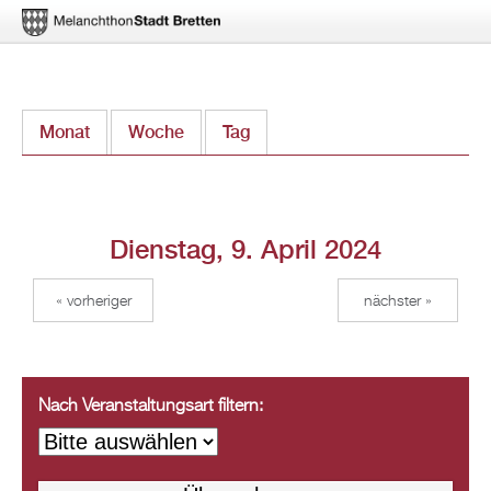
Direkt
Monat
Woche
Tag
(aktiver Reiter)
zum
Inhalt
Dienstag, 9. April 2024
« vorheriger
nächster »
Nach Veranstaltungsart filtern: