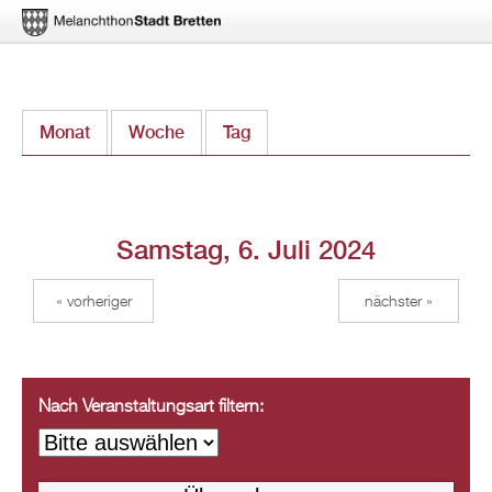
Direkt
Monat
Woche
Tag
(aktiver Reiter)
zum
Inhalt
Samstag, 6. Juli 2024
« vorheriger
nächster »
Nach Veranstaltungsart filtern: