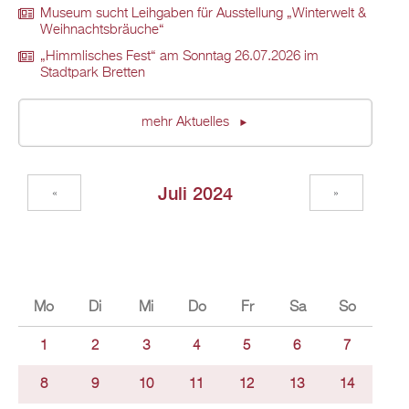
Museum sucht Leihgaben für Ausstellung „Winterwelt &
Weihnachtsbräuche“
„Himmlisches Fest“ am Sonntag 26.07.2026 im
Stadtpark Bretten
mehr Aktuelles
Juli 2024
«
»
Mo
Di
Mi
Do
Fr
Sa
So
1
2
3
4
5
6
7
8
9
10
11
12
13
14