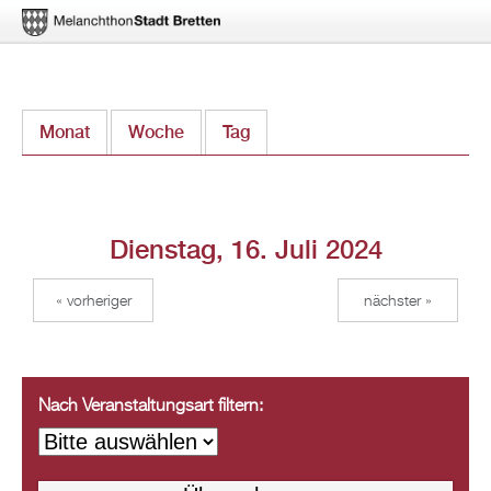
Direkt
Monat
Woche
Tag
(aktiver Reiter)
zum
Inhalt
Dienstag, 16. Juli 2024
« vorheriger
nächster »
Nach Veranstaltungsart filtern: