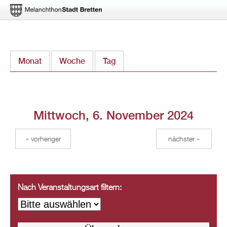
Direkt
Monat
Woche
Tag
(aktiver Reiter)
zum
Inhalt
Mittwoch, 6. November 2024
« vorheriger
nächster »
Nach Veranstaltungsart filtern: