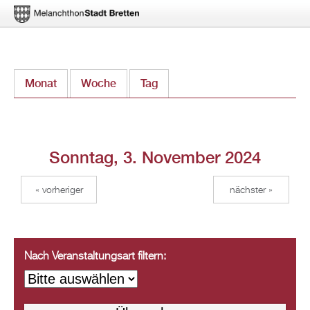
Direkt
Monat
Woche
Tag
(aktiver Reiter)
zum
Inhalt
Sonntag, 3. November 2024
« vorheriger
nächster »
Nach Veranstaltungsart filtern: