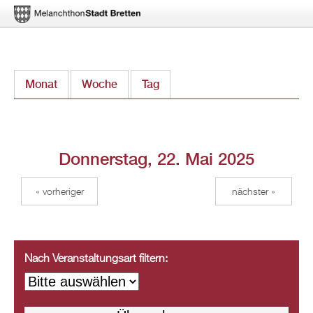
Direkt
Monat
Woche
Tag
(aktiver Reiter)
zum
Inhalt
Donnerstag, 22. Mai 2025
« vorheriger
nächster »
Nach Veranstaltungsart filtern: