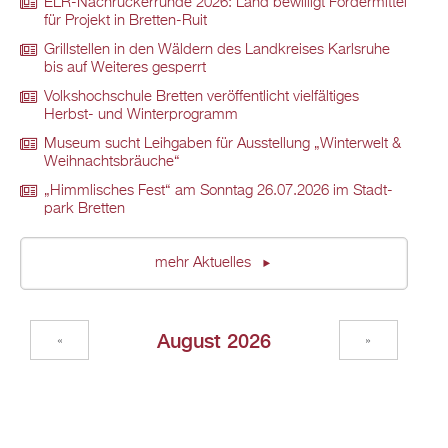
ELR-Nach­rü­ck­er­run­de 2026: Land be­wil­ligt För­der­mit­tel
für Pro­jekt in Brett­en-Ruit
Grill­stel­len in den Wäl­dern des Land­krei­ses Karls­ru­he
bis auf Wei­te­res ge­sperrt
Volks­hoch­schu­le Brett­en ver­öf­fent­licht viel­fäl­ti­ges
Herbst- und Win­ter­pro­gramm
Mu­se­um sucht Leih­ga­ben für Aus­stel­lung „Win­ter­welt &
Weih­nachts­bräu­che“
„Himm­li­sches Fest“ am Sonn­tag 26.07.2026 im Stadt­
park Brett­en
mehr Ak­tu­el­les
Au­gust 2026
«
»