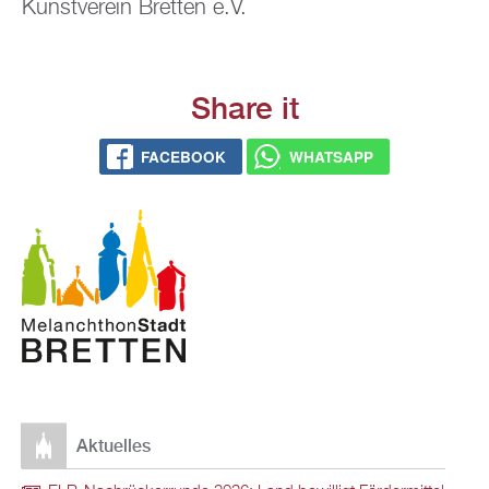
Kunst­ver­ein Brett­en e.V.
Share it
FACE­BOOK
WHATS­APP
Ak­tu­el­les