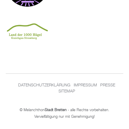
DA­TEN­SCHUT­Z­ER­KLÄ­RUNG
IM­PRES­SUM
PRES­SE
SITEMAP
© Me­lan­chthon
Stadt Brett­en
- alle Rech­te vor­be­hal­ten.
Ver­viel­fäl­ti­gung nur mit Ge­neh­mi­gung!