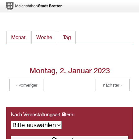
Direkt
Monat
Woche
Tag
(aktiver Reiter)
zum
Inhalt
Montag, 2. Januar 2023
« vorheriger
nächster »
Nach Veranstaltungsart filtern: