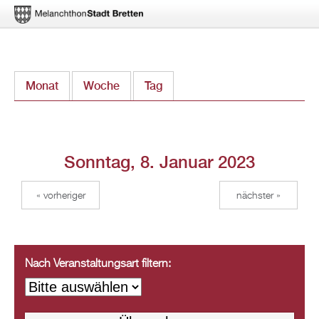
Direkt
Monat
Woche
Tag
(aktiver Reiter)
zum
Inhalt
Sonntag, 8. Januar 2023
« vorheriger
nächster »
Nach Veranstaltungsart filtern: