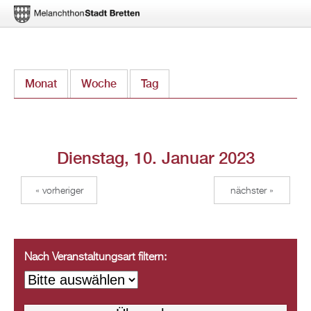
Direkt
Monat
Woche
Tag
(aktiver Reiter)
zum
Inhalt
Dienstag, 10. Januar 2023
« vorheriger
nächster »
Nach Veranstaltungsart filtern: