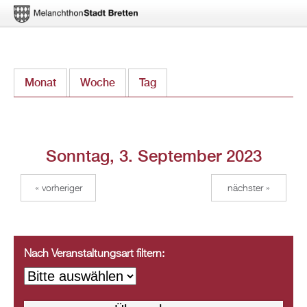
Direkt
Monat
Woche
Tag
(aktiver Reiter)
zum
Inhalt
Sonntag, 3. September 2023
« vorheriger
nächster »
Nach Veranstaltungsart filtern: