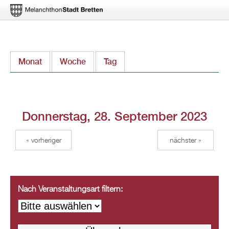
Direkt
Monat
Woche
Tag
(aktiver Reiter)
zum
Inhalt
Donnerstag, 28. September 2023
« vorheriger
nächster »
Nach Veranstaltungsart filtern: