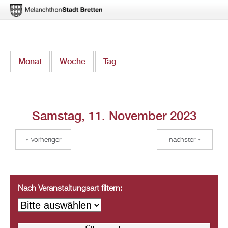
Direkt
Monat
Woche
Tag
(aktiver Reiter)
zum
Inhalt
Samstag, 11. November 2023
« vorheriger
nächster »
Nach Veranstaltungsart filtern: