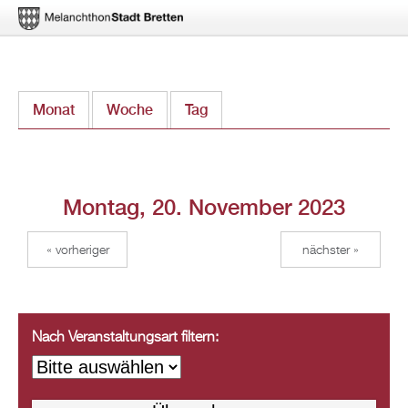
Direkt
Monat
Woche
Tag
(aktiver Reiter)
zum
Inhalt
Montag, 20. November 2023
« vorheriger
nächster »
Nach Veranstaltungsart filtern: